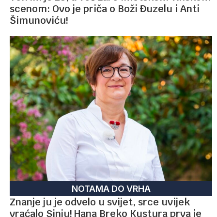
scenom: Ovo je priča o Boži Đuzelu i Anti
Šimunoviću!
NOTAMA DO VRHA
Znanje ju je odvelo u svijet, srce uvijek
vraćalo Sinju! Hana Breko Kustura prva je