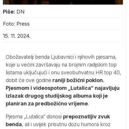
Piše:
DN
Foto: Press
15. 11. 2024.
Obožavatelji benda Ljubavnici i njihovih pjesama,
koje u većini završavaju na brojnim radijskim top
listama uključujući i onu sveobuhvatnu HR top 40,
dobit će ove godine
raniji božićni poklon.
Pjesmom i videospotom „Lutalica“
najavljuju
izlazak drugog studijskog albuma koji je
planiran za predbožićno vrijeme
.
Pjesma „Lutalica“ donosi
prepoznatljiv zvuk
benda
, ali i uvijek prisutnu dozu humora kroz