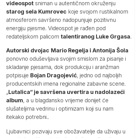
videospot
sniman u autentičnom okruženju
starog sela Kumrovec
koje svojom rustikalnom
atmosferom savršeno nadopunjuje pozitivnu
energiju pjesme. Videospot je rađen pod
redateljskom palicom
talentiranog Luke Grgasa
.
Autorski dvojac
Mario Regelja i Antonija Šola
ponovno oduševljava svojim smislom za pisanje i
skladanje pjesama, dok produkciju i aranžman
potpisuje
Bojan Dragojević
, jedno od najboljih
producentskih imena regionalne zabavne scene.
„
Lutalica“ je savršena uvertira u nadolazeći
album
, a u blagdansko vrijeme donijet će
slušateljima vedrinu i optimizam koji su nam
itekako potrebni..
Ljubavnici pozivaju sve obožavatelje da uživaju u