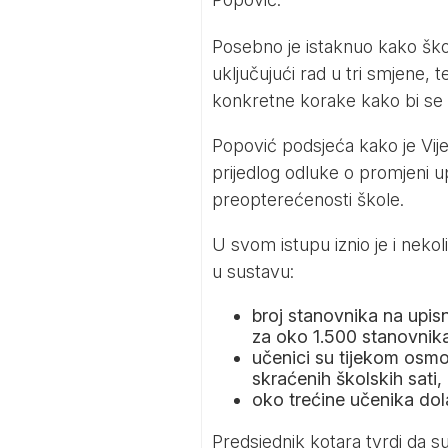
Posebno je istaknuo kako ško
uključujući rad u tri smjene, 
konkretne korake kako bi se 
Popović podsjeća kako je Vije
prijedlog odluke o promjeni u
preopterećenosti škole.
U svom istupu iznio je i neko
u sustavu:
broj stanovnika na upis
za oko 1.500 stanovnika,
učenici su tijekom osmo
skraćenih školskih sati,
oko trećine učenika dol
Predsjednik kotara tvrdi da 