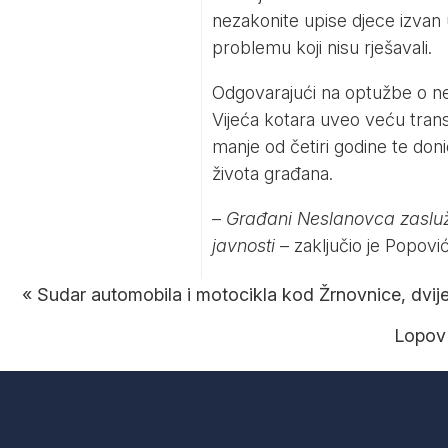
nezakonite upise djece izvan u
problemu koji nisu rješavali.
Odgovarajući na optužbe o nes
Vijeća kotara uveo veću trans
manje od četiri godine te don
života građana.
–
Građani Neslanovca zasluži
javnosti
– zaključio je Popović
«
Sudar automobila i motocikla kod Žrnovnice, dvije
Lopov 