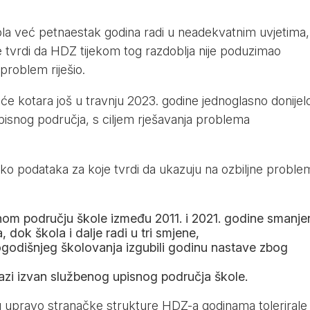
la već petnaestak godina radi u neadekvatnim uvjetima,
te tvrdi da HDZ tijekom tog razdoblja nije poduzimao
problem riješio.
će kotara još u travnju 2023. godine jednoglasno donijel
pisnog područja, s ciljem rješavanja problema
liko podataka za koje tvrdi da ukazuju na ozbiljne proble
nom području škole između 2011. i 2021. godine smanjen
 dok škola i dalje radi u tri smjene,
godišnjeg školovanja izgubili godinu nastave zbog
azi izvan službenog upisnog područja škole.
su upravo stranačke strukture HDZ-a godinama tolerirale