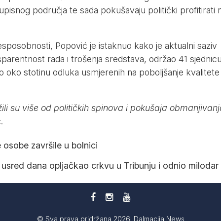
pisnog područja te sada pokušavaju politički profitirati 
posobnosti, Popović je istaknuo kako je aktualni saziv
parentnost rada i trošenja sredstava, održao 41 sjednic
io oko stotinu odluka usmjerenih na poboljšanje kvalitete
li su više od političkih spinova i pokušaja obmanjivanj
.
 osobe završile u bolnici
usred dana opljačkao crkvu u Tribunju i odnio milodar
© Sva prava pridržana 2026. Dalmacija News