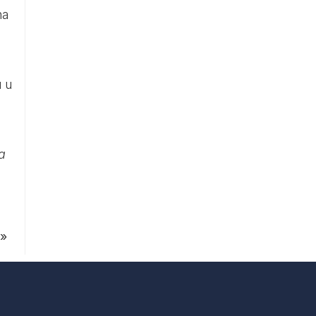
na
u u
a
»