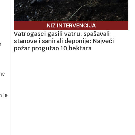
NIZ INTERVENCIJA
Vatrogasci gasili vatru, spašavali
stanove i sanirali deponije: Najveći
o
požar progutao 10 hektara
me
 je