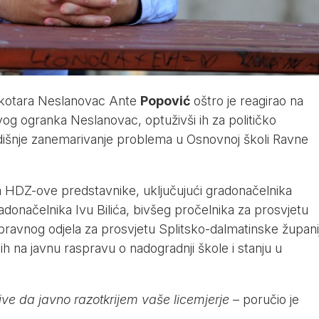
 kotara Neslanovac Ante
Popović
oštro je reagirao na
og ogranka Neslanovac, optuživši ih za političko
odišnje zanemarivanje problema u Osnovnoj školi Ravne
 HDZ-ove predstavnike, uključujući gradonačelnika
donačelnika Ivu Bilića, bivšeg pročelnika za prosvjetu
ravnog odjela za prosvjetu Splitsko-dalmatinske župani
ih na javnu raspravu o nadogradnji škole i stanju u
e da javno razotkrijem vaše licemjerje
– poručio je