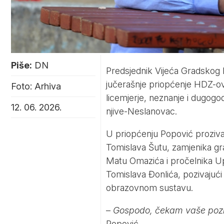
Piše:
DN
Predsjednik Vijeća Gradskog
jučerašnje priopćenje HDZ-ov
Foto: Arhiva
licemjerje, neznanje i dugog
12. 06. 2026.
njive-Neslanovac.
U priopćenju Popović proziva
Tomislava Šutu, zamjenika gra
Matu Omazića i pročelnika Up
Tomislava Đonlića, pozivajući 
obrazovnom sustavu.
–
Gospodo, čekam vaše poziv
Popović.