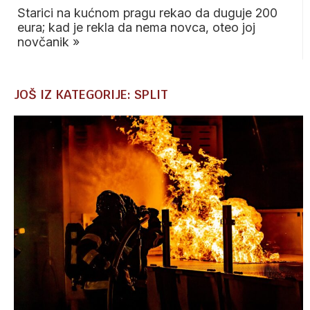
Starici na kućnom pragu rekao da duguje 200
eura; kad je rekla da nema novca, oteo joj
novčanik
»
JOŠ IZ KATEGORIJE: SPLIT