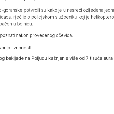
o-goranske potvrdili su kako je u nesreći ozlijeđena jedn
aca, riječ je o policijskom službeniku koji je helikopte
bačen u bolnicu.
će poznati nakon provedenog očevida.
anja i znanosti
g bakljade na Poljudu kažnjen s više od 7 tisuća eura