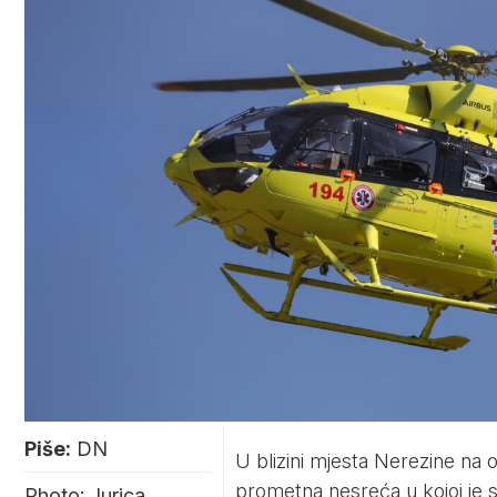
Piše:
DN
U blizini mjesta Nerezine na
prometna nesreća u kojoj je su
Photo: Jurica