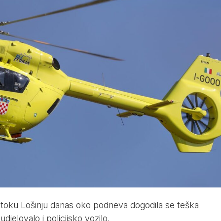
 otoku Lošinju danas oko podneva dogodila se teška
djelovalo i policijsko vozilo.