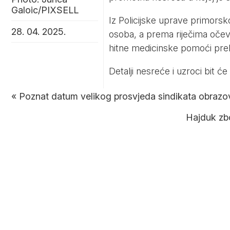
Galoic/PIXSELL
Iz Policijske uprave primorsk
28. 04. 2025.
osoba, a prema riječima očevid
hitne medicinske pomoći pre
Detalji nesreće i uzroci bit 
«
Poznat datum velikog prosvjeda sindikata obrazov
Hajduk zbo