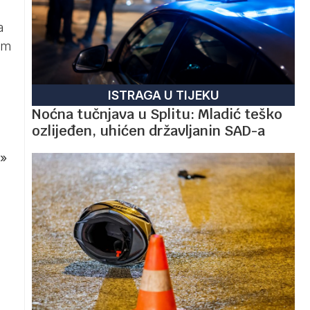
a
rom
ISTRAGA U TIJEKU
Noćna tučnjava u Splitu: Mladić teško
ozlijeđen, uhićen državljanin SAD-a
»