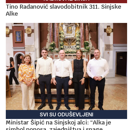
Tino Radanović slavodobitnik 311. Sinjske
Alke
SVI SU ODUŠEVLJENI
Ministar Šipić na Sinjskoj alci: “Alka je
simbol ponosa, zajedništva i snage