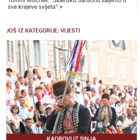
Tommi Mischell: “Šibensku Šansonu šaljemo u
sve krajeve svijeta”
»
JOŠ IZ KATEGORIJE: VIJESTI
KADROVI IZ SINJA