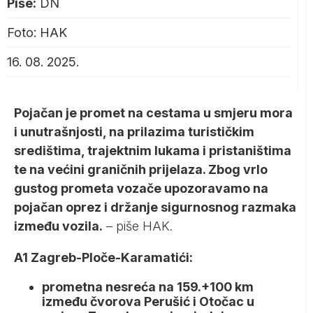
Piše:
DN
Foto: HAK
16. 08. 2025.
Pojačan je promet na cestama u smjeru mora
i unutrašnjosti, na prilazima turističkim
središtima, trajektnim lukama i pristaništima
te na većini graničnih prijelaza. Zbog vrlo
gustog prometa vozače upozoravamo na
pojačan oprez i držanje sigurnosnog razmaka
između vozila.
– piše HAK.
A1 Zagreb-Ploče-Karamatići:
prometna nesreća na 159.+100 km
između čvorova Perušić i Otočac u