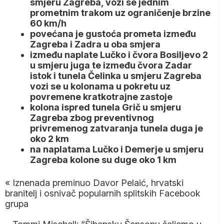
smjeru Zagreba, vozi se jednim
prometnim trakom uz ograničenje brzine
60 km/h
povećana je gustoća prometa između
Zagreba i Zadra u oba smjera
između naplate Lučko i čvora Bosiljevo 2
u smjeru juga te između čvora Zadar
istok i tunela Čelinka u smjeru Zagreba
vozi se u kolonama u pokretu uz
povremene kratkotrajne zastoje
kolona ispred tunela Grič u smjeru
Zagreba zbog preventivnog
privremenog zatvaranja tunela duga je
oko 2 km
na naplatama Lučko i Demerje u smjeru
Zagreba kolone su duge oko 1 km
«
Iznenada preminuo Davor Pelaić, hrvatski
branitelj i osnivač popularnih splitskih Facebook
grupa