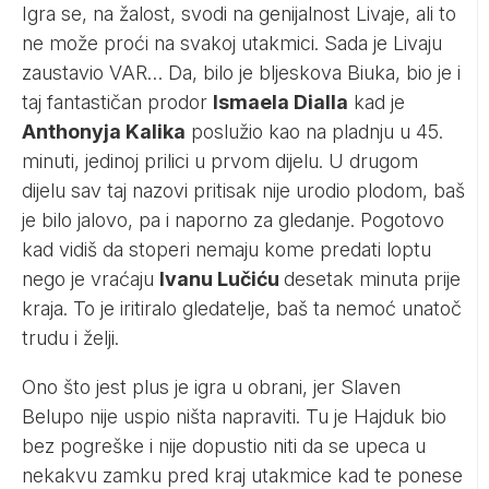
Igra se, na žalost, svodi na genijalnost Livaje, ali to
ne može proći na svakoj utakmici. Sada je Livaju
zaustavio VAR… Da, bilo je bljeskova Biuka, bio je i
taj fantastičan prodor
Ismaela Dialla
kad je
Anthonyja Kalika
poslužio kao na pladnju u 45.
minuti, jedinoj prilici u prvom dijelu. U drugom
dijelu sav taj nazovi pritisak nije urodio plodom, baš
je bilo jalovo, pa i naporno za gledanje. Pogotovo
kad vidiš da stoperi nemaju kome predati loptu
nego je vraćaju
Ivanu Lučiću
desetak minuta prije
kraja. To je iritiralo gledatelje, baš ta nemoć unatoč
trudu i želji.
Ono što jest plus je igra u obrani, jer Slaven
Belupo nije uspio ništa napraviti. Tu je Hajduk bio
bez pogreške i nije dopustio niti da se upeca u
nekakvu zamku pred kraj utakmice kad te ponese