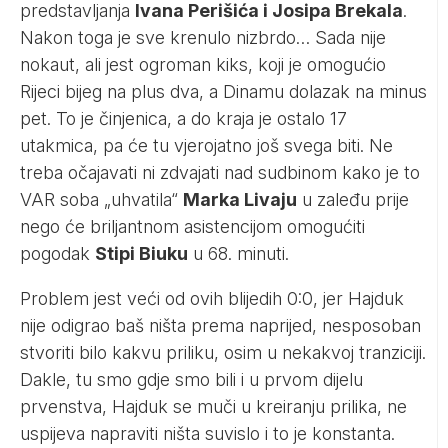
predstavljanja
Ivana Perišića i Josipa Brekala
.
Nakon toga je sve krenulo nizbrdo… Sada nije
nokaut, ali jest ogroman kiks, koji je omogućio
Rijeci bijeg na plus dva, a Dinamu dolazak na minus
pet. To je činjenica, a do kraja je ostalo 17
utakmica, pa će tu vjerojatno još svega biti. Ne
treba očajavati ni zdvajati nad sudbinom kako je to
VAR soba „uhvatila“
Marka Livaju
u zaleđu prije
nego će briljantnom asistencijom omogućiti
pogodak
Stipi Biuku
u 68. minuti.
Problem jest veći od ovih blijedih 0:0, jer Hajduk
nije odigrao baš ništa prema naprijed, nesposoban
stvoriti bilo kakvu priliku, osim u nekakvoj tranziciji.
Dakle, tu smo gdje smo bili i u prvom dijelu
prvenstva, Hajduk se muči u kreiranju prilika, ne
uspijeva napraviti ništa suvislo i to je konstanta.