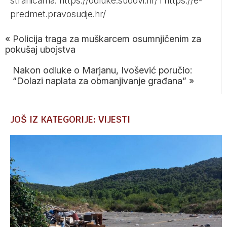
stranicama:
https://odluke.sudovi.hr/
i
https://e-
predmet.pravosudje.hr/
«
Policija traga za muškarcem osumnjičenim za
pokušaj ubojstva
Nakon odluke o Marjanu, Ivošević poručio:
“Dolazi naplata za obmanjivanje građana”
»
JOŠ IZ KATEGORIJE: VIJESTI