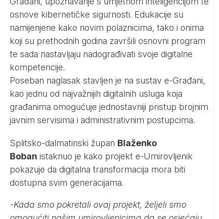
Građani, upoznavanje s umjetnom inteligencijom te
osnove kibernetičke sigurnosti. Edukacije su
namijenjene kako novim polaznicima, tako i onima
koji su prethodnih godina završili osnovni program
te sada nastavljaju nadograđivati svoje digitalne
kompetencije.
Poseban naglasak stavljen je na sustav e-Građani,
kao jednu od najvažnijih digitalnih usluga koja
građanima omogućuje jednostavniji pristup brojnim
javnim servisima i administrativnim postupcima.
Splitsko-dalmatinski župan
Blaženko
Boban
istaknuo je kako projekt e-Umirovljenik
pokazuje da digitalna transformacija mora biti
dostupna svim generacijama.
-Kada smo pokretali ovaj projekt, željeli smo
omogućiti našim umirovljenicima da se osjećaju