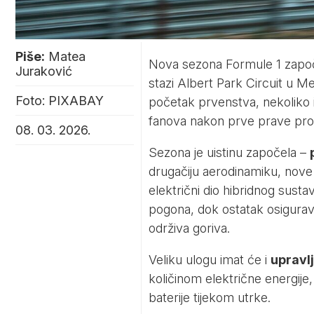
Piše:
Matea
Nova sezona Formule 1 započe
Juraković
stazi Albert Park Circuit u M
Foto: PIXABAY
početak prvenstva, nekoliko i
fanova nakon prve prave prov
08. 03. 2026.
Sezona je uistinu započela –
drugačiju aerodinamiku, nove 
električni dio hibridnog susta
pogona, dok ostatak osigurava
održiva goriva.
Veliku ulogu imat će i
upravl
količinom električne energije,
baterije tijekom utrke.