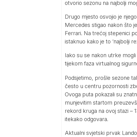
otvorio sezonu na najbolji mo
Drugo mjesto osvojio je njego
Mercedes stigao nakon što j
Ferrari. Na trećoj stepenici p
istaknuo kako je to ‘najbolji re
Iako su se nakon utrke mogli č
tijekom faza virtualnog sigurn
Podsjetimo, prošle sezone tal
često u centru pozornosti zb
Ovoga puta pokazali su znatno
munjevitim startom preuzevši 
rekord kruga na ovoj stazi – 
itekako odgovara.
Aktualni svjetski prvak Land