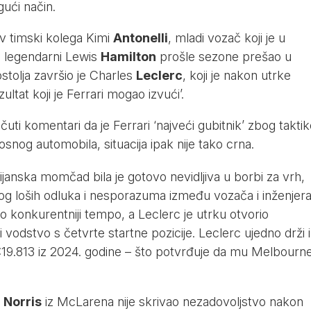
gući način.
v timski kolega Kimi
Antonelli
, mladi vozač koji je u
e legendarni Lewis
Hamilton
prošle sezone prešao u
ostolja završio je Charles
Leclerc
, koji je nakon utrke
zultat koji je Ferrari mogao izvući’.
uti komentari da je Ferrari ‘najveći gubitnik’ zbog takti
osnog automobila, situacija ipak nije tako crna.
ijanska momčad bila je gotovo nevidljiva u borbi za vrh,
og loših odluka i nesporazuma između vozača i inženjera
 konkurentniji tempo, a Leclerc je utrku otvorio
vodstvo s četvrte startne pozicije. Leclerc ujedno drži i
1:19.813 iz 2024. godine – što potvrđuje da mu Melbourn
o
Norris
iz McLarena nije skrivao nezadovoljstvo nakon