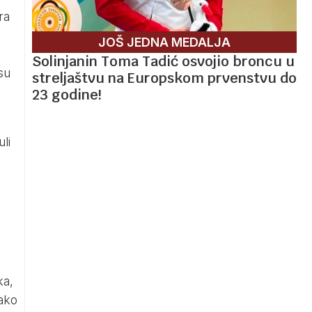
ra
JOŠ JEDNA MEDALJA
Solinjanin Toma Tadić osvojio broncu u
su
streljaštvu na Europskom prvenstvu do
23 godine!
li
ka,
tako