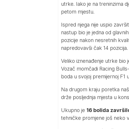
utrke. Iako je na treninzima d
petom mjestu.
Ispred njega nije uspio završ
nastup bio je jedna od glavnih
pozicije nakon nesretnih kvali
napredovavši čak 14 pozicija. 
Veliko iznenađenje utrke bio 
Vozač momčadi Racing Bulls-a
boda u svojoj premijernoj F1 u
Na drugom kraju poretka našli
drže posljednja mjesta u kon
Ukupno je
16 bolida završi
tehničke promjene još neko v