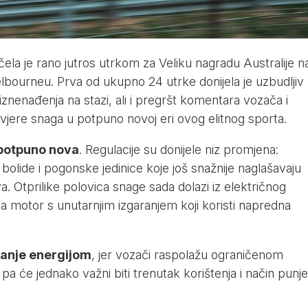
la je rano jutros utrkom za Veliku nagradu Australije n
elbourneu. Prva od ukupno 24 utrke donijela je uzbudljiv
znenađenja na stazi, ali i pregršt komentara vozača i
jere snaga u potpuno novoj eri ovog elitnog sporta.
potpuno nova
. Regulacije su donijele niz promjena:
bolide i pogonske jedinice koje još snažnije naglašavaju
va. Otprilike polovica snage sada dolazi iz električnog
 motor s unutarnjim izgaranjem koji koristi napredna
janje energijom
, jer vozači raspolažu ograničenom
 pa će jednako važni biti trenutak korištenja i način punje