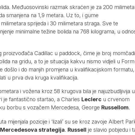
bolida. Međuosovinski razmak skraćen je za 200 milimeta
oda smanjena na 1,9 metara. Uz to, i gume
 milimetara sprijeda i 30 milimetara straga. Sve te
jenje minimalne težine bolida na 768 kilograma, u odno
g proizvođača Cadillac u paddock, čime je broj momčadi
ida na gridu, a to je situacija kakvu nismo vidjeli u Formu
je došlo i do manjih promjena u kvalifikacijskom formatu,
ati u prva dva kruga kvalifikacija.
ometara i vožena kroz 58 krugova bila je najuzbudljivija u
i je fantastično startao, a Charles
Leclerc
u crvenom
toku borbu s vozačem Mercedesa, George
Russellom
.
 mijenjala pozicije i ‘lizali’ su se kroz zavoje Albert Par
 Mercedesova strategija
.
Russell
je slavio pobjedu i 