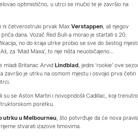
jelovao optimistično, u utrci se mučio te je završio na
iti ni četverostruki prvak Max
Verstappen
, ali njegov
 priča dana. Vozač Red Bull-a morao je startati s 20.
fikacija, no do kraja utrke probio se sve do šestog mjest
Ali, za ‘Mad Maxa’, to nije ništa neuobičajeno…
je mladi Britanac Arvid
Lindblad
, jedini ‘rookie’ ove sezo
 završio je utrku na osmom mjestu i osvojio prva četiri
trci.
 su se Aston Martin i novopridošli Cadillac, koji trenutn
struktorskom poretku.
lo utrku u Melbourneu
, što potvrđuje da će nova pravila
rijeme stvarati izazove timovima.