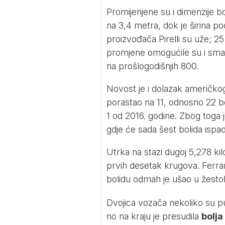
Promijenjene su i dimenzije 
na 3,4 metra, dok je širina p
proizvođača Pirelli su uže; 25
promjene omogućile su i sman
na prošlogodišnjih 800.
Novost je i dolazak američko
porastao na 11, odnosno 22 bol
1 od 2016. godine. Zbog toga 
gdje će sada šest bolida ispad
Utrka na stazi dugoj 5,278 kil
prvih desetak krugova. Ferrar
bolidu odmah je ušao u žes
Dvojica vozača nekoliko su puta
no na kraju je presudila
bolja