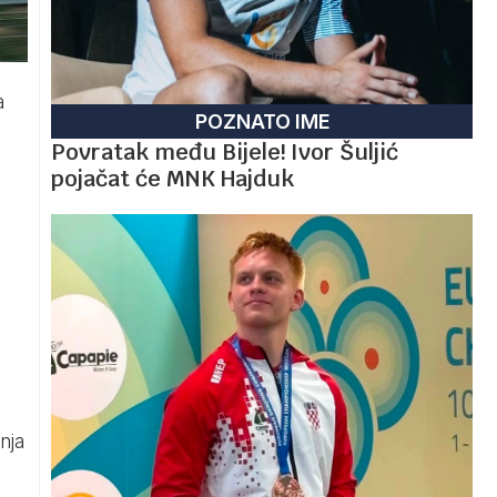
a
POZNATO IME
Povratak među Bijele! Ivor Šuljić
pojačat će MNK Hajduk
nja