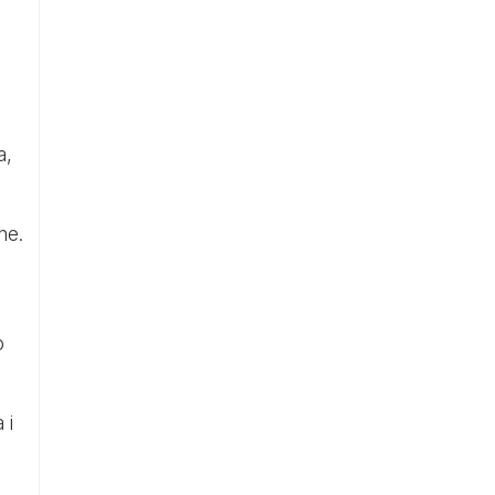
a,
ne.
o
 i