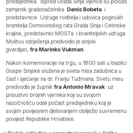
predsjednika. Ispred Grada Sinja vijence su položili
zamjenik gradonačelnika
Denis Bobeta
i
predstavnice Udruge roditelja i udovica poginulih
branitelja Domovinskog rata Grada Sinja i Cetinske
krajine, predstavnici MOSTa i braniteljskih udruga.
Molitvu odrješenja predvodio je sinjski
gvardijan,
fra Marinko Vukman
.
Nakon komemoracije na trgu, u 18:00 sati u bazilici
Gospe Sinjske služena je sveta misa zadušnica u
čast i sjećanje na dr. Franju Tuđmana. Svetu misu
predvodio je župnik
fra Antonio Mravak
uz
prisustvo brojnih vjernika koji su svojom
nazočnošću odali počast predsjedniku koji je
svojim povijesnim djelovanjem obilježio suvremenu
povijest Republike Hrvatske.