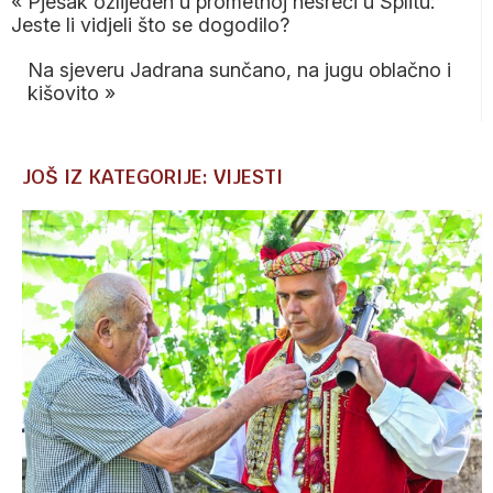
«
Pješak ozlijeđen u prometnoj nesreći u Splitu:
Jeste li vidjeli što se dogodilo?
Na sjeveru Jadrana sunčano, na jugu oblačno i
kišovito
»
JOŠ IZ KATEGORIJE: VIJESTI