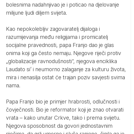
bolesnima nadahnjivao je i poticao na djelovanje
milijune ljudi diljem svijeta.
Kao nepokolebljiv zagovaratelj dijaloga i
razumijevanja među religijama i promicatelj
socijalne pravednosti, papa Franjo dao je glas
onima koji ga često nemaju. Njegove riječi protiv
„globalizacije ravnodušnosti“, njegova enciklika
Laudato si’ i neumorno zalaganje za kulturu života,
mira i nenasilja ostat će trajan poziv savjesti svima
nama.
Papa Franjo bio je primjer hrabrosti, odlučnosti i
čovječnosti. Bio je reformator koji je znao otvarati
vrata – kako unutar Crkve, tako i prema svijetu.
Njegova sposobnost da govori jednostavnim
riječima, da grli umorne i sluša ranjene, činila ga je