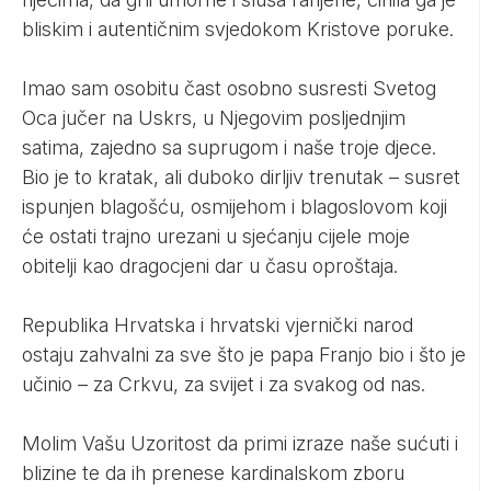
bliskim i autentičnim svjedokom Kristove poruke.
Imao sam osobitu čast osobno susresti Svetog
Oca jučer na Uskrs, u Njegovim posljednjim
satima, zajedno sa suprugom i naše troje djece.
Bio je to kratak, ali duboko dirljiv trenutak – susret
ispunjen blagošću, osmijehom i blagoslovom koji
će ostati trajno urezani u sjećanju cijele moje
obitelji kao dragocjeni dar u času oproštaja.
Republika Hrvatska i hrvatski vjernički narod
ostaju zahvalni za sve što je papa Franjo bio i što je
učinio – za Crkvu, za svijet i za svakog od nas.
Molim Vašu Uzoritost da primi izraze naše sućuti i
blizine te da ih prenese kardinalskom zboru