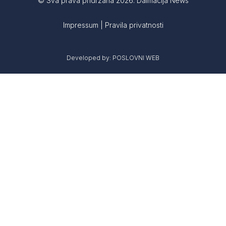
© Sva prava pridržana 2026. Dalmacija News
Impressum
|
Pravila privatnosti
Developed by:
POSLOVNI WEB