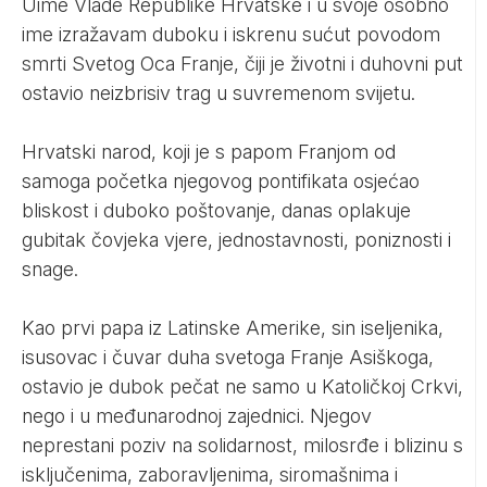
Uime Vlade Republike Hrvatske i u svoje osobno
ime izražavam duboku i iskrenu sućut povodom
smrti Svetog Oca Franje, čiji je životni i duhovni put
ostavio neizbrisiv trag u suvremenom svijetu.
Hrvatski narod, koji je s papom Franjom od
samoga početka njegovog pontifikata osjećao
bliskost i duboko poštovanje, danas oplakuje
gubitak čovjeka vjere, jednostavnosti, poniznosti i
snage.
Kao prvi papa iz Latinske Amerike, sin iseljenika,
isusovac i čuvar duha svetoga Franje Asiškoga,
ostavio je dubok pečat ne samo u Katoličkoj Crkvi,
nego i u međunarodnoj zajednici. Njegov
neprestani poziv na solidarnost, milosrđe i blizinu s
isključenima, zaboravljenima, siromašnima i