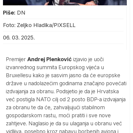
Piše:
DN
Foto: Zeljko Hladika/PIXSELL
06. 03. 2025.
Premijer
Andrej Plenković
izjavio je uoči
izvanrednog summita Europskog vijeća u
Bruxellesu kako je sasvim jasno da će europske
države u nadolazećim godinama značajno povećati
izdvajanja za obranu. Podsjetio je da je Hrvatska
već postigla NATO cilj od 2 posto BDP-a izdvajanja
za obranu te da će, zahvaljujući stabilnom
gospodarskom rastu, moći pratiti i sve nove
zahtjeve. Naglasio je da su ulaganja u obranu već
vidljiva, posebno kroz nabavu borbenih aviona i