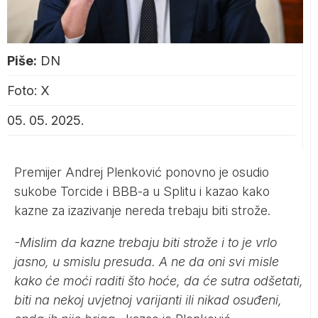
Piše:
DN
Foto: X
05. 05. 2025.
Premijer Andrej Plenković ponovno je osudio
sukobe Torcide i BBB-a u Splitu i kazao kako
kazne za izazivanje nereda trebaju biti strože.
-Mislim da kazne trebaju biti strože i to je vrlo
jasno, u smislu presuda. A ne da oni svi misle
kako će moći raditi što hoće, da će sutra odšetati,
biti na nekoj uvjetnoj varijanti ili nikad osuđeni,