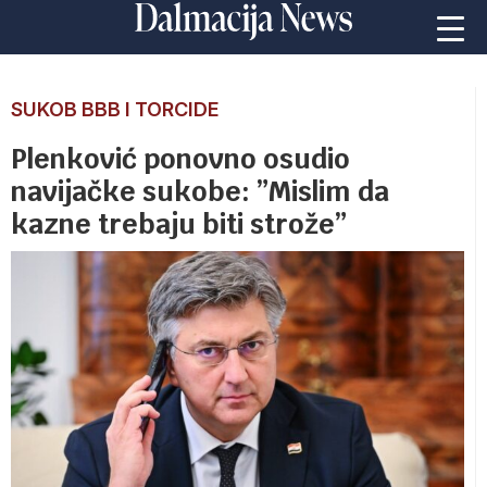
SUKOB BBB I TORCIDE
Plenković ponovno osudio
navijačke sukobe: ”Mislim da
kazne trebaju biti strože”