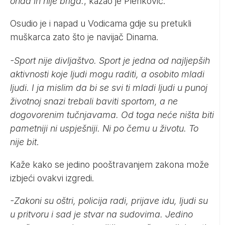
onda ih nije briga.
, kazao je Plenković.
Osudio je i napad u Vodicama gdje su pretukli
muškarca zato što je navijač Dinama.
-Sport nije divljaštvo. Sport je jedna od najljepših
aktivnosti koje ljudi mogu raditi, a osobito mladi
ljudi. I ja mislim da bi se svi ti mladi ljudi u punoj
životnoj snazi trebali baviti sportom, a ne
dogovorenim tučnjavama. Od toga neće ništa biti
pametniji ni uspješniji. Ni po čemu u životu. To
nije bit
.
Kaže kako se jedino pooštravanjem zakona može
izbjeći ovakvi izgredi.
-Zakoni su oštri, policija radi, prijave idu, ljudi su
u pritvoru i sad je stvar na sudovima. Jedino