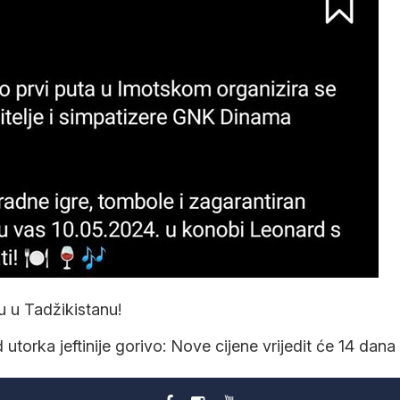
 u Tadžikistanu!
 utorka jeftinije gorivo: Nove cijene vrijedit će 14 dana