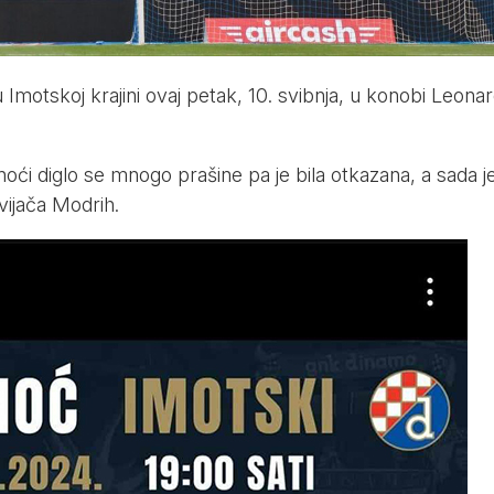
 Imotskoj krajini ovaj petak, 10. svibnja, u konobi Leona
ći diglo se mnogo prašine pa je bila otkazana, a sada j
vijača Modrih.