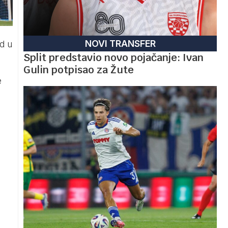
NOVI TRANSFER
rd u
Split predstavio novo pojačanje: Ivan
Gulin potpisao za Žute
e