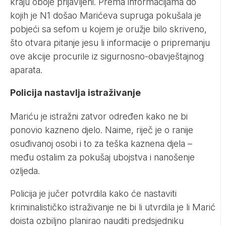
kraju oboje prijavljeni. Prema informacijama do
kojih je
N1
došao Marićeva supruga pokušala je
pobjeći sa sefom u kojem je oružje bilo skriveno,
što otvara pitanje jesu li informacije o pripremanju
ove akcije procurile iz sigurnosno-obavještajnog
aparata.
Policija nastavlja istraživanje
Mariću je istražni zatvor određen kako ne bi
ponovio kazneno djelo. Naime, riječ je o ranije
osuđivanoj osobi i to za teška kaznena djela –
među ostalim za pokušaj ubojstva i nanošenje
ozljeda.
Policija je jučer potvrdila kako će nastaviti
kriminalističko istraživanje ne bi li utvrdila je li Marić
doista ozbiljno planirao nauditi predsjedniku