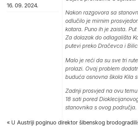
16. 09. 2024.
Nakon razgovora sa stanovni
odlučilo je mirnim prosvjed
kotara. Puno ih je zaista. Pu
Za dolazak do odlagališta Kar
putevi preko Dračevca i Bilic
Malo je reći da su sve tri r
prolazi. Ovaj problem doda
buduća osnovna škola Kila si
Zadnji prosvjed na ovu temu b
18 sati pored Dioklecijanov
stanovnika s ovog područja.
«
U Austriji poginuo direktor šibenskog brodogradiliš