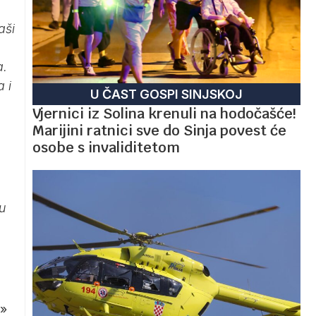
aši
a.
 i
U ČAST GOSPI SINJSKOJ
Vjernici iz Solina krenuli na hodočašće!
Marijini ratnici sve do Sinja povest će
osobe s invaliditetom
u
»