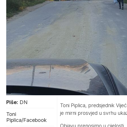
Piše:
DN
Toni Piplica, predsjednik Vij
je mirni prosvjed u svrhu uk
Toni
Piplica/Facebook
Objavu prenosimo u cijelosti.