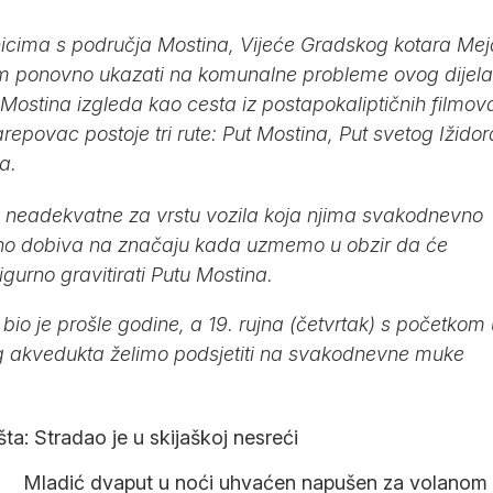
cima s područja Mostina, Vijeće Gradskog kotara Mej
om ponovno ukazati na komunalne probleme ovog dijela
t Mostina izgleda kao cesta iz postapokaliptičnih filmov
epovac postoje tri rute: Put Mostina, Put svetog Ižidora
a.
ute neadekvatne za vrstu vozila koja njima svakodnevno
tno dobiva na značaju kada uzmemo u obzir da će
gurno gravitirati Putu Mostina.
io je prošle godine, a 19. rujna (četvrtak) s početkom 
og akvedukta želimo podsjetiti na svakodnevne muke
ta: Stradao je u skijaškoj nesreći
Mladić dvaput u noći uhvaćen napušen za volanom