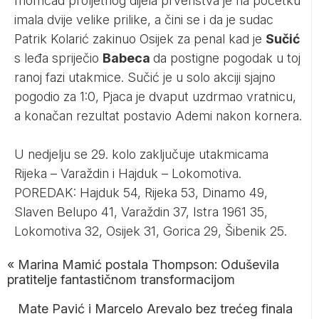
momčad proljetnog dijela prvenstva je na početku
imala dvije velike prilike, a čini se i da je sudac
Patrik Kolarić zakinuo Osijek za penal kad je
Sučić
s leđa spriječio
Babeca
da postigne pogodak u toj
ranoj fazi utakmice. Sučić je u solo akciji sjajno
pogodio za 1:0, Pjaca je dvaput uzdrmao vratnicu,
a konačan rezultat postavio Ademi nakon kornera.
U nedjelju se 29. kolo zaključuje utakmicama
Rijeka – Varaždin i Hajduk – Lokomotiva.
POREDAK: Hajduk 54, Rijeka 53, Dinamo 49,
Slaven Belupo 41, Varaždin 37, Istra 1961 35,
Lokomotiva 32, Osijek 31, Gorica 29, Šibenik 25.
«
Marina Mamić postala Thompson: Oduševila
pratitelje fantastičnom transformacijom
Mate Pavić i Marcelo Arevalo bez trećeg finala