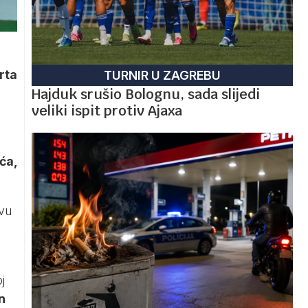
rta
TURNIR U ZAGREBU
Hajduk srušio Bolognu, sada slijedi
veliki ispit protiv Ajaxa
ća,
avu
j
n