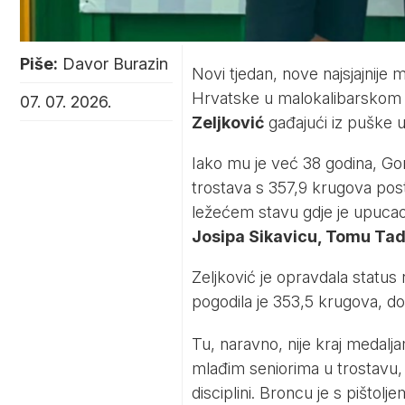
Piše:
Davor Burazin
Novi tjedan, nove najsjajnije
Hrvatske u malokalibarskom o
07. 07. 2026.
Zeljković
gađajući iz puške u 
Iako mu je već 38 godina, Gor
trostava s 357,9 krugova post
ležećem stavu gdje je upucao
Josipa Sikavicu, Tomu Ta
Zeljković je opravdala status
pogodila je 353,5 krugova, do
Tu, naravno, nije kraj medalja
mlađim seniorima u trostavu
disciplini. Broncu je s pištolj