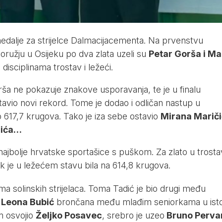
 medalje za strijelce Dalmacijacementa. Na prvenstvu
ružju u Osijeku po dva zlata uzeli su
Petar Gorša i Ma
disciplinama trostav i ležeći.
ša ne pokazuje znakove usporavanja, te je u finalu
avio novi rekord. Tome je dodao i odličan nastup u
 617,7 krugova. Tako je iza sebe ostavio
Mirana Mariči
dića…
 najbolje hrvatske sportašice s puškom. Za zlato u trost
k je u ležećem stavu bila na 614,8 krugova.
ma solinskih strijelaca. Toma Tadić je bio drugi među
,
Leona Bubić
brončana među mlađim seniorkama u isto
em osvojio
Željko Posavec
, srebro je uzeo
Bruno Perva