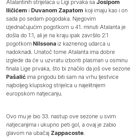
Atalantinih strijelaca u Ligi prvaka sa
Josipom
Iličićem
i
Duvanom Zapatom
koji imaju kao i on
sada po sedam pogodaka. Njegovim
izjednačujućim pogotkom u 41. minuti Atalanta je
došla do 1:1, ali je na kraju ipak završilo 2:1
pogotkom
Nilssona
iz kaznenog udarca u
nadoknadi. Unatoč tome Atalanta ima dobre
izglede da će u uzvratu izboriti plasman u osminu
finala Lige prvaka, što bi značilo da još ove sezone
Pašalić
ima prigodu biti sam na vrhu ljestvice
najboljeg klupskog strijelca u najelitnijem
europskom natjecanju.
Ovo mu je bio 33. nastup ove sezone u svim
natjecanjima i ukupno peti gol, a ovaj je zabio
glavom na ubačaj
Zappacoste
.