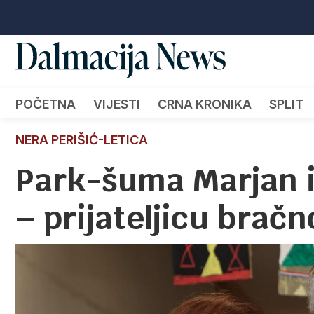
POČETNA
VIJESTI
CRNA KRONIKA
SPLIT
NERA PERIŠIĆ-LETICA
Park-šuma Marjan 
– prijateljicu bračn