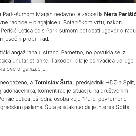
je Park-šumom Marjan nedavno je zaposlila
Nera Periši
tivne radnice – blagajnice u Botaničkom vrtu, nakon
 Perišić Letica će s Park-šumom potpisati ugovor o radu
mjesečni probni rad.
olitički angažirana u stranci Pametno, no povukla se iz
asica unutar stranke. Također, bila je osnivačica udruge
a ove organizacije.
o neopaženo, a
Tomislav Šuta
, predsjednik HDZ-a Split,
 gradonačelnika, komentirao je situaciju na društvenim
erišić Letica još jedna osoba koju “Puljci povremeno
 gradskim jaslama. Šuta je istaknuo da je interes Splita
.