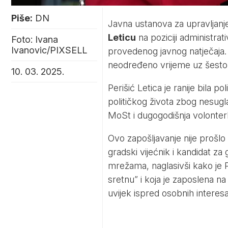
Piše:
DN
Javna ustanova za upravljan
Leticu
na poziciji administra
Foto: Ivana
Ivanovic/PIXSELL
provedenog javnog natječaja.
neodređeno vrijeme uz šesto
10. 03. 2025.
Perišić Letica je ranije bila p
političkog života zbog nesugl
MoSt i dugogodišnja volonterk
Ovo zapošljavanje nije prošl
gradski vijećnik i kandidat za
mrežama, naglasivši kako je P
sretnu” i koja je zaposlena na
uvijek ispred osobnih interesa