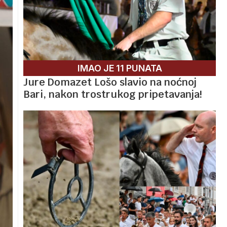
IMAO JE 11 PUNATA
Jure Domazet Lošo slavio na noćnoj
Bari, nakon trostrukog pripetavanja!