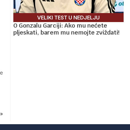
VELIKI TEST U NEDJELJU
O Gonzalu Garciji: Ako mu nećete
pljeskati, barem mu nemojte zviždati!
ne
»