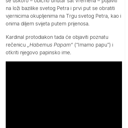
se uskoro – obično unutar sat vremena – pojaviti
na loži bazilike svetog Petra i prvi put se obratiti
vjernicima okupljenima na Trgu svetog Petra, kao i
onima diljem svijeta putem prijenosa.
Kardinal protodiakon tada će objaviti poznatu
rečenicu
„Habemus Papam“
(“Imamo papu”) i
otkriti njegovo papinsko ime.