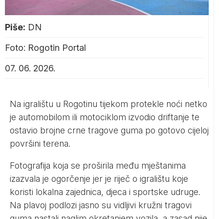
Piše:
DN
Foto: Rogotin Portal
07. 06. 2026.
Na igralištu u Rogotinu tijekom protekle noći netko
je automobilom ili motociklom izvodio driftanje te
ostavio brojne crne tragove guma po gotovo cijeloj
površini terena.
Fotografija koja se proširila među mještanima
izazvala je ogorčenje jer je riječ o igralištu koje
koristi lokalna zajednica, djeca i sportske udruge.
Na plavoj podlozi jasno su vidljivi kružni tragovi
guma nastali naglim okretanjem vozila, a zasad nije