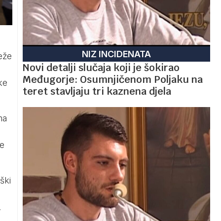
NIZ INCIDENATA
eže
Novi detalji slučaja koji je šokirao
Međugorje: Osumnjičenom Poljaku na
ke
teret stavljaju tri kaznena djela
ma
je
ški
.