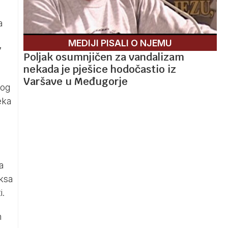
a
MEDIJI PISALI O NJEMU
7
Poljak osumnjičen za vandalizam
nekada je pješice hodočastio iz
Varšave u Međugorje
nog
eka
a
ksa
i.
m