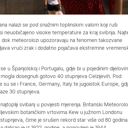
dana nalazi se pod snažnim toplinskim valom koji ruši
i neuobičajeno visoke temperature za kraj svibnja. Najt
, dok meteorolozi upozoravaju na fenomen takozvane
bljava vrući zrak i dodatno pojačava ekstremne vremens
e u Španjolskoj i Portugalu, gdje bi u pojedinim dijelovi
mogla dosegnuti gotovo 40 stupnjeva Celzijevih. Pod
 su se i France, Germany, Italy te jugoistok Europe, gd
aze 30 stupnjeva.
n najtopliji svibanj u povijesti mjerenja. Britanski Meteorolo
raljevskim botaničkim vrtovima Kew u južnom Londonu
 stupnjeva, čime je srušen rekord star više od 80 godina
a datirao je iz 1922. godine, a ponovljen je 1944.