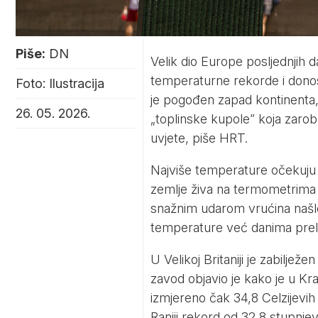
Piše:
DN
Velik dio Europe posljednjih 
temperaturne rekorde i donos
Foto: Ilustracija
je pogođen zapad kontinenta
26. 05. 2026.
„toplinske kupole” koja zaro
uvjete, piše
HRT
.
Najviše temperature očekuju s
zemlje živa na termometrima 
snažnim udarom vrućina našle
temperature već danima prel
U Velikoj Britaniji je zabilježe
zavod objavio je kako je u K
izmjereno čak 34,8 Celzijevih
Raniji rekord od 32,8 stupnjev