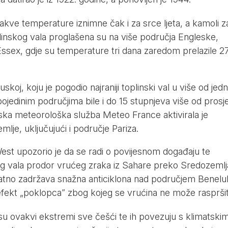
akve temperature iznimne čak i za srce ljeta, a kamoli z
linskog vala proglašena su na više područja Engleske,
 Essex, gdje su temperature tri dana zaredom prelazile 2
cuskoj, koju je pogodio najraniji toplinski val u više od jed
ojedinim područjima bile i do 15 stupnjeva više od prosj
ska meteorološka služba Meteo France aktivirala je
mlje, uključujući i područje Pariza.
est upozorio je da se radi o povijesnom događaju te
kog vala prodor vrućeg zraka iz Sahare preko Sredozemlj
datno zadržava snažna anticiklona nad područjem Benelu
efekt „poklopca” zbog kojeg se vrućina ne može raspršit
su ovakvi ekstremi sve češći te ih povezuju s klimatski