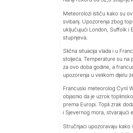
Meteorolozi ističu kako su ov
svibanj. Upozorenja zbog top
uključujući London, Suffolk i
stupnjeva.
Slična situacija vlada i u Fran
stoljeća. Temperature su na p
za ovo doba godine, a francu
upozorenja u velikom dijelu ze
Francuski meteorolog Cyril W
objasnio da je uzrok toplins
prema Europi. Topli zrak do
i Sjevernog mora, stvarajući 
Stručnjaci upozoravaju kako 