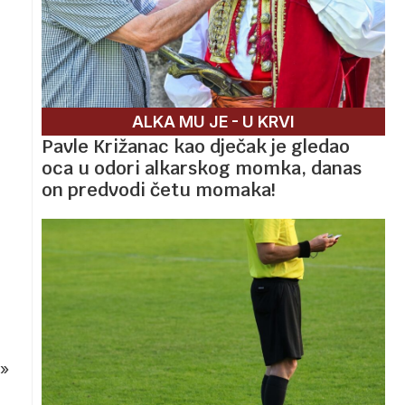
ALKA MU JE - U KRVI
Pavle Križanac kao dječak je gledao
oca u odori alkarskog momka, danas
on predvodi četu momaka!
»