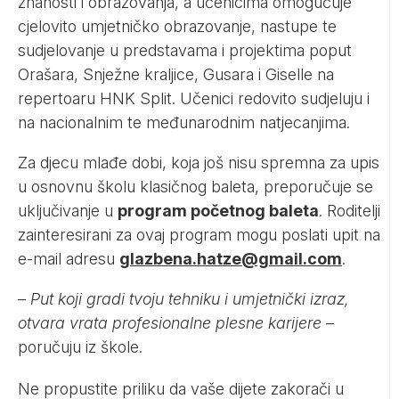
znanosti i obrazovanja, a učenicima omogućuje
cjelovito umjetničko obrazovanje, nastupe te
sudjelovanje u predstavama i projektima poput
Orašara, Snježne kraljice, Gusara i Giselle na
repertoaru HNK Split. Učenici redovito sudjeluju i
na nacionalnim te međunarodnim natjecanjima.
Za djecu mlađe dobi, koja još nisu spremna za upis
u osnovnu školu klasičnog baleta, preporučuje se
uključivanje u
program početnog baleta
. Roditelji
zainteresirani za ovaj program mogu poslati upit na
e-mail adresu
glazbena.hatze@gmail.com
.
–
Put koji gradi tvoju tehniku i umjetnički izraz,
otvara vrata profesionalne plesne karijere
–
poručuju iz škole.
Ne propustite priliku da vaše dijete zakorači u