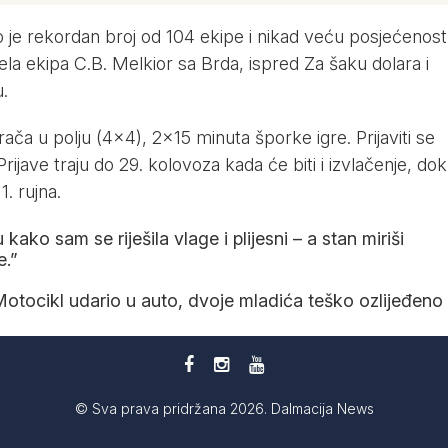
lo je rekordan broj od 104 ekipe i nikad veću posjećenost
ela ekipa C.B. Melkior sa Brda, ispred Za šaku dolara i
u.
rača u polju (4×4), 2×15 minuta šporke igre. Prijaviti se
jave traju do 29. kolovoza kada će biti i izvlačenje, dok
. rujna.
kako sam se riješila vlage i plijesni – a stan miriši
e.”
tocikl udario u auto, dvoje mladića teško ozlijeđeno
© Sva prava pridržana 2026. Dalmacija News