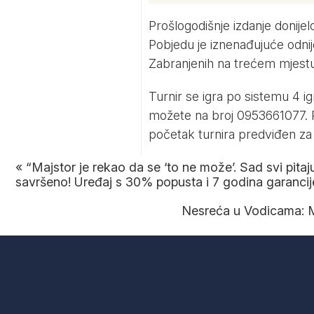
Prošlogodišnje izdanje donije
Pobjedu je iznenađujuće odnij
Zabranjenih na trećem mjest
Turnir se igra po sistemu 4 ig
možete na broj 0953661077. Pri
početak turnira predviđen za 1
«
“Majstor je rekao da se ‘to ne može’. Sad svi pitaju 
savršeno! Uređaj s 30% popusta i 7 godina garancij
Nesreća u Vodicama: Mo