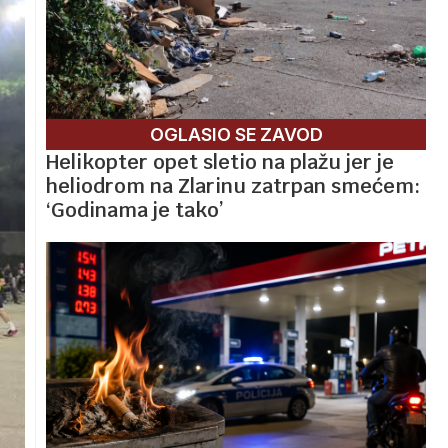
OGLASIO SE ZAVOD
Helikopter opet sletio na plažu jer je
heliodrom na Zlarinu zatrpan smećem:
‘Godinama je tako’