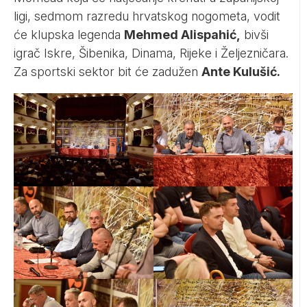
ligi, sedmom razredu hrvatskog nogometa, vodit
će klupska legenda
Mehmed Alispahić,
bivši
igrač Iskre, Šibenika, Dinama, Rijeke i Željezničara.
Za sportski sektor bit će zadužen
Ante Kulušić.