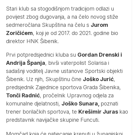
Stari klub sa stogodišnjom tradicijom odlazi u
povijest zbog dugovanja, a na čelo novog stiže
sedmeročlana Skupština na čelu s
Jurom
Zoričićem
, koji je od 2017. do 2021. godine bio
direktor HNK Šibenik.
Prvi potpredsjednici kluba su
Gordan Drenski i
Andrija Španja
, bivši vaterpolist Solarisa i
sadašnji voditelj Javne ustanove Sportski objekti
Šibenik. Uz njih, Skupštinu čine
Joško Jurić
,
predsjednik Zajednice sportova Grada Šibenika,
Tonči Radnić
, pročelnik Upravnog odjela za
komunalne djelatnosti,
Joško Sunara,
poznati
trener borilačkih sportova, te
Krešimir Juras
kao
predstavnik navijačke skupine Funcuti.
Momčad koja će natjecanje krenuti u županijskoj