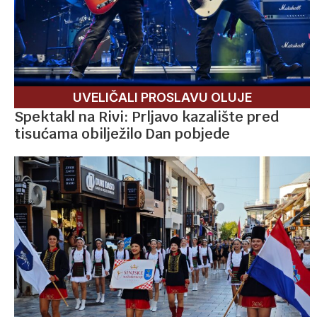
UVELIČALI PROSLAVU OLUJE
Spektakl na Rivi: Prljavo kazalište pred
tisućama obilježilo Dan pobjede