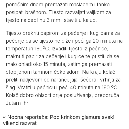
pomičnim dnom premazati maslacem i tanko
posipati brašnom. Tijesto razvaljati valjkom za
tijesto na debljinu 3 mm i staviti u kalup.
Tijesto prekriti papirom za pečenje i kuglicama za
pečenje da se tijesto ne diže i peći ga 20 minuta na
temperaturi 180ºC. Izvaditi tijesto iz pećnice,
maknuti papir za pečenje i kuglice te pustiti da se
malo ohladi oko 15 minuta, zatim ga premazati
otopljenom tamnom čokoladom. Na kraju kolač
preliti nadjevom od naranči, jaja, šećera i vrhnja za
šlag. Vratiti u pećnicu i peći 40 minuta na 180 ºC.
Kolač dobro ohladiti prije posluživanja, preporuča
Jutarnji.hr
«
Noćna reportaža: Pod krinkom glamura svaki
vikend razvrat