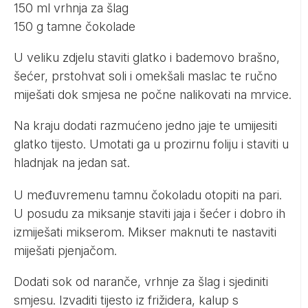
150 ml vrhnja za šlag
150 g tamne čokolade
U veliku zdjelu staviti glatko i bademovo brašno,
šećer, prstohvat soli i omekšali maslac te ručno
miješati dok smjesa ne počne nalikovati na mrvice.
Na kraju dodati razmućeno jedno jaje te umijesiti
glatko tijesto. Umotati ga u prozirnu foliju i staviti u
hladnjak na jedan sat.
U međuvremenu tamnu čokoladu otopiti na pari.
U posudu za miksanje staviti jaja i šećer i dobro ih
izmiješati mikserom. Mikser maknuti te nastaviti
miješati pjenjačom.
Dodati sok od naranče, vrhnje za šlag i sjediniti
smjesu. Izvaditi tijesto iz frižidera, kalup s