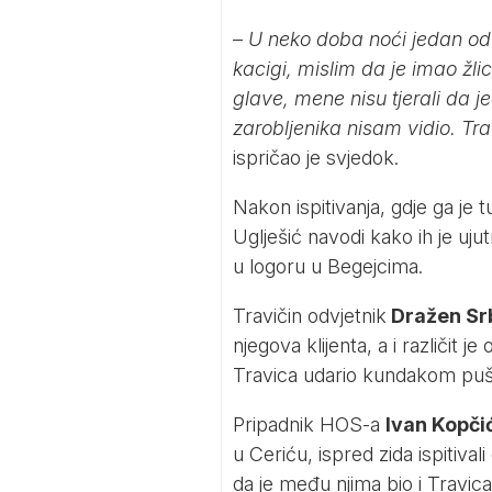
–
U neko doba noći jedan od 
kacigi, mislim da je imao žlic
glave, mene nisu tjerali da je
zarobljenika nisam vidio. Tra
ispričao je svjedok.
Nakon ispitivanja, gdje ga je
Uglješić navodi kako ih je uju
u logoru u Begejcima.
Travičin odvjetnik
Dražen Sr
njegova klijenta, a i različit j
Travica udario kundakom puš
Pripadnik HOS-a
Ivan Kopči
u Ceriću, ispred zida ispitivali
da je među njima bio i Travica,