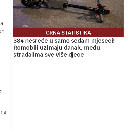
da
en
CRNA STATISTIKA
384 nesreće u samo sedam mjeseci!
Romobili uzimaju danak, među
stradalima sve više djece
ki
ima