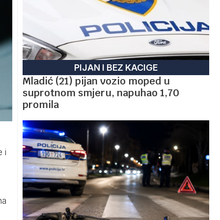
PIJAN I BEZ KACIGE
Mladić (21) pijan vozio moped u
suprotnom smjeru, napuhao 1,70
promila
 i
na