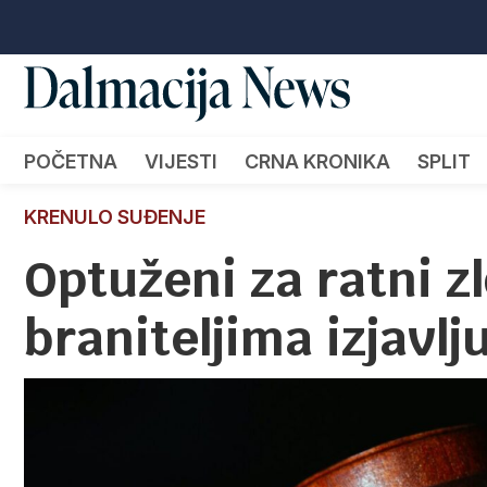
POČETNA
VIJESTI
CRNA KRONIKA
SPLIT
KRENULO SUĐENJE
Optuženi za ratni z
braniteljima izjavlju