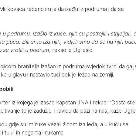
Mirkovaca rečeno im je da izađu iz podruma i da se
u podrumu, izašlo iz kuće, njih su postrojili i strijeljali, a
 puca. Bili smo iza njih, vidjeli smo da se na njih puca
 se vratili u podrum
, rekao je Uglješić.
jicom branitelja izašao iz podruma svjedok tvrdi da ga j
 u glavu i nastavio tući dok je ležao na zemlji.
pobili
rter iz kojega je izašao kapetan JNA i rekao: “Dosta ste 
ispitivanje te je zadužio Travicu da pazi na nas, kaže Uglje
uću gdje su im ruke vezali žicom iza leđa, a u kuću se
 i tukli ih nogama i rukama.