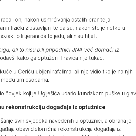
raca i on, nakon usmrćivanja ostalih branitelja i
ani i fizički zlostavljani te da su, nakon što je netko u
zak, bili tjerani da to jedu, ali nisu htjeli.
igu, ali to nisu bili pripadnici JNA već domaći iz
odavši kako ga optuženi Travica nije tukao.
 kuće u Ceriću ubijeni rafalima, ali nije vidio tko je na njih
io među tim osobama.
bio čovjek koji je Uglješića udario kundakom puške u glav
u rekonstrukciju događaja iz optužnice
lušanje svih svjedoka navedenih u optužnici, a obrana je
gađaja obavi djelomična rekonstrukcija događaja iz