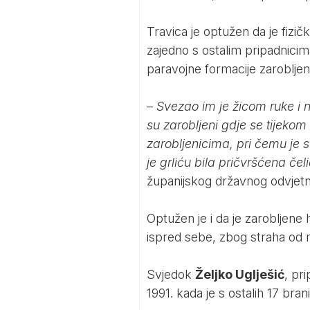
Travica je optužen da je fizič
zajedno s ostalim pripadnicim
paravojne formacije zarobljen
–
Svezao im je žicom ruke i n
su zarobljeni gdje se tijekom
zarobljenicima, pri čemu je 
je grliću bila pričvršćena čel
županijskog državnog odvjetni
Optužen je i da je zarobljene
ispred sebe, zbog straha od m
Svjedok
Željko Uglješić
, pr
1991. kada je s ostalih 17 bra