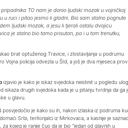
pripadnika TO nam je donio ljudski mozak u vojničkoj
u u ruci i pitao jesmo li gladni. Bio sam stalno pognute
dem ljudski mozak, a jesu li tjerali ostalu dvojicu
vica je stalno bio tamo prisutan, pa i u tom trenutku,
 tukao brat optuženog Travice, i zlostavljanja u podrumu
tro Vojna policija odvezla u ŠId, a još je dva mjeseca pro
b
izjavio je kako je iskaz svjedoka neistinit u pogledu ulo
e od iskaza drugih svjedoka kada je u pitanju tvrdnja da ga 
ke u glavu.
ć
posvjedočio je kako su ih, nakon izlaska iz podruma k
 domaći Srbi, teritorijalci iz Mirkovaca, a kasnije je sazna
 za kojeg je ranije čuo da je bio “jedan od glavnih u