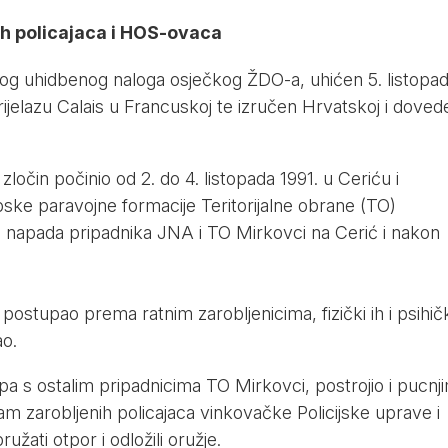
h policajaca i HOS-ovaca
og uhidbenog naloga osječkog ŽDO-a, uhićen 5. listopa
jelazu Calais u Francuskoj te izručen Hrvatskoj i doved
 zločin počinio od 2. do 4. listopada 1991. u Ceriću i
ske paravojne formacije Teritorijalne obrane (TO)
g napada pripadnika JNA i TO Mirkovci na Cerić i nakon
postupao prema ratnim zarobljenicima, fizički ih i psihič
ao.
upa s ostalim pripadnicima TO Mirkovci, postrojio i pucnj
am zarobljenih policajaca vinkovačke Policijske uprave i
žati otpor i odložili oružje.