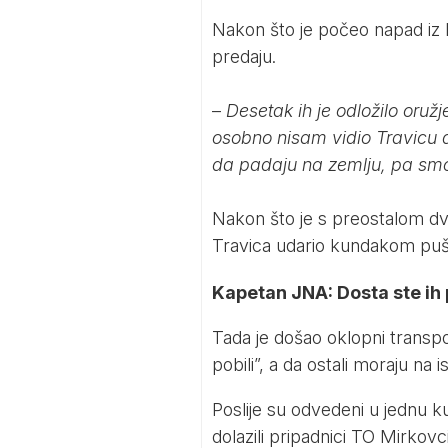
Nakon što je počeo napad iz 
predaju.
–
Desetak ih je odložilo oružje 
osobno nisam vidio Travicu da
da padaju na zemlju, pa smo
Nakon što je s preostalom dvo
Travica udario kundakom puške
Kapetan JNA: Dosta ste ih 
Tada je došao oklopni transpo
pobili”, a da ostali moraju na 
Poslije su odvedeni u jednu k
dolazili pripadnici TO Mirkovci