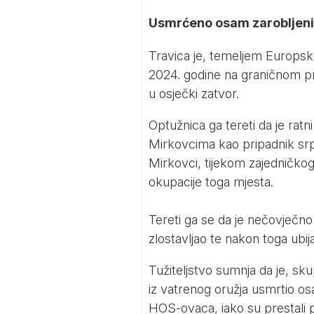
Usmrćeno osam zarobljeni
Travica je, temeljem Europsk
2024. godine na graničnom pri
u osječki zatvor.
Optužnica ga tereti da je ratni
Mirkovcima kao pripadnik srp
Mirkovci, tijekom zajedničko
okupacije toga mjesta.
Tereti ga se da je nečovječno 
zlostavljao te nakon toga ubij
Tužiteljstvo sumnja da je, sk
iz vatrenog oružja usmrtio os
HOS-ovaca, iako su prestali pru