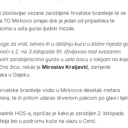
ki zlostavljao vezane zarobljene hrvatske branitelje te se
a TO Mirkovci smijao dok je jedan od pripadnika te
icima u usta gurao ljudski mozak.
oge za vrat, odveo ih u obližnju kuću u blizini mjesta g
 noći s 2. na 3.listopada 91. iživljavao nad svezanim
svim zarobljenicima gurao u usta bocu s rakijom na ko
ična žica
, rekao je
Miroslav Kraljević
, zamjenik
ka u Osijeku.
 hrvatske branitelje vodio u Mirkovce desetak metara
ina, te ih pritom udarao drvenom palicom po glavi i tijel
ipadnik HOS-a, ispričao je kako je zarobljen 2. listopada
nitelja bio u podrumu kuće na ulazu u Cerić.