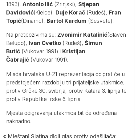
1893),
Antonio Ilić
(Zrinjski),
Stjepan
Davidović
(Kielce),
Duje Korač
(Rudeš),
Fran
Topić
(Dinamo),
Bartol Kardum
(Sesvete).
Na pretpozivima su:
Zvonimir Katalinić
(Slaven
Belupo),
Ivan Cvetko
(Rudeš),
Šimun
Butić
(Vukovar 1991) i
Kristijan
Čabrajić
(Vukovar 1991).
Mlada hrvatska U-21 reprezentacija odigrat će u
predstojećem razdoblju tri prijateljske utakmice,
protiv Grčke 30. svibnja, protiv Katara 3. lipnja te
protiv Republike Irske 6. lipnja.
Mjesta odigravanja utakmica bit će određena
naknadno.
«
Mještani Slatina digli glas protiv odašiljača: