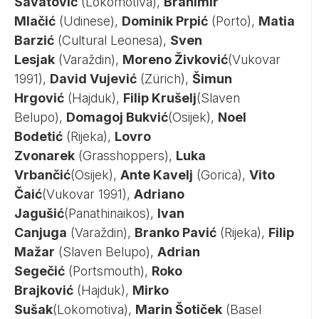
Savatović
(Lokomotiva),
Branimir
Mlačić
(Udinese),
Dominik Prpić
(Porto),
Matia
Barzić
(Cultural Leonesa),
Sven
Lesjak
(Varaždin),
Moreno Živković
(Vukovar
1991),
David Vujević
(Zürich),
Šimun
Hrgović
(Hajduk),
Filip Krušelj
(Slaven
Belupo),
Domagoj Bukvić
(Osijek),
Noel
Bodetić
(Rijeka),
Lovro
Zvonarek
(Grasshoppers),
Luka
Vrbančić
(Osijek),
Ante Kavelj
(Gorica),
Vito
Čaić
(Vukovar 1991),
Adriano
Jagušić
(Panathinaikos),
Ivan
Canjuga
(Varaždin),
Branko Pavić
(Rijeka),
Filip
Mažar
(Slaven Belupo),
Adrian
Segečić
(Portsmouth),
Roko
Brajković
(Hajduk),
Mirko
Sušak
(Lokomotiva),
Marin Šotiček
(Basel