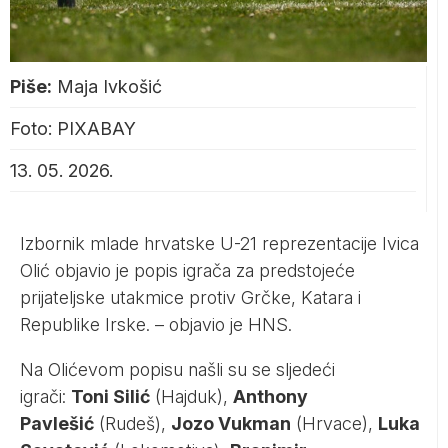
Piše:
Maja Ivkošić
Foto: PIXABAY
13. 05. 2026.
Izbornik mlade hrvatske U-21 reprezentacije Ivica
Olić objavio je popis igrača za predstojeće
prijateljske utakmice protiv Grčke, Katara i
Republike Irske. – objavio je
HNS
.
Na Olićevom popisu našli su se sljedeći
igrači:
Toni Silić
(Hajduk),
Anthony
Pavlešić
(Rudeš),
Jozo Vukman
(Hrvace),
Luka