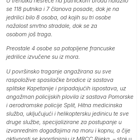
U trenutku nesreće na putničkom brodu nalazilo
se 118 putnika i 7 članova posade, dok je na
jedrilici bilo 8 osoba, od kojih su tri osobe
nažalost smrtno stradale, dok se za
osobom još traga.
Preostale 4 osobe sa potopljene francuske
jedrilice izvučene su iz mora.
U površinsko traganje angažirana su sve
raspoložive spasilačke brodice iz sastava
splitske Kapetanije i pripadajućih ispostava, uz
angažman policijskih plovila iz sastava Pomorske
i aerodromske policije Split, Hitna medicinska
služba, uključujući i helikoptersku jedinicu te sve
druge službe, specijalizirane za postupanje u
izvanrednim događajima na moru i kopnu, a čije
aktivnosti se koordiniraju iz MRCC Rijeka.
– stoji u