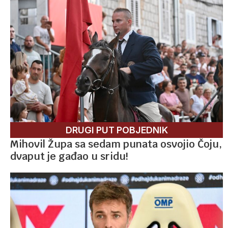
DRUGI PUT POBJEDNIK
Mihovil Župa sa sedam punata osvojio Čoju,
dvaput je gađao u sridu!