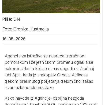
Piše:
DN
Foto: Cronika, ilustracija
16. 05. 2026.
Agencija za istraživanje nesreća u zračnom,
pomorskom i željezničkom prometu oglasila se
nakon incidenta koji se danas dogodio u Zračnoj
luci Split, kada je zrakoplov Croatia Airlinesa
tijekom prekinutog polijetanja djelomično izašao
izvan uzletno-sletne staze.
Kako navode iz Agencije, ozbiljna nezgoda
dogodila se 16. svibnja 2026. godine oko 13:35 sati