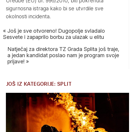
Uredbe (EU) br. 996/2010, biti pokrenuta
sigurnosna istraga kako bi se utvrdile sve
okolnosti incidenta.
«
Još je sve otvoreno! Dugopolje svladalo
Sesvete i zapaprilo borbu za ulazak u elitu
Natječaj za direktora TZ Grada Splita još traje,
a jedan kandidat poslao nam je program svoje
prijave!
»
JOŠ IZ KATEGORIJE: SPLIT