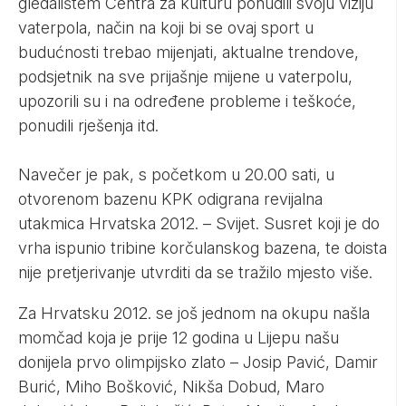
gledalištem Centra za kulturu ponudili svoju viziju
vaterpola, način na koji bi se ovaj sport u
budućnosti trebao mijenjati, aktualne trendove,
podsjetnik na sve prijašnje mijene u vaterpolu,
upozorili su i na određene probleme i teškoće,
ponudili rješenja itd.
Navečer je pak, s početkom u 20.00 sati, u
otvorenom bazenu KPK odigrana revijalna
utakmica Hrvatska 2012. – Svijet. Susret koji je do
vrha ispunio tribine korčulanskog bazena, te doista
nije pretjerivanje utvrditi da se tražilo mjesto više.
Za Hrvatsku 2012. se još jednom na okupu našla
momčad koja je prije 12 godina u Lijepu našu
donijela prvo olimpijsko zlato – Josip Pavić, Damir
Burić, Miho Bošković, Nikša Dobud, Maro