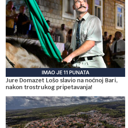
IMAO JE 11 PUNATA
Jure Domazet Lošo slavio na noćnoj Bari,
nakon trostrukog pripetavanja!