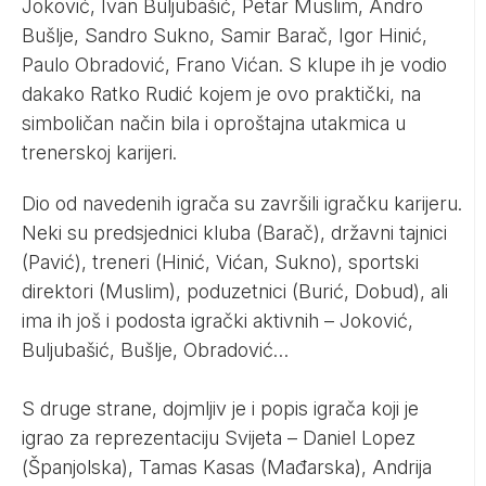
Joković, Ivan Buljubašić, Petar Muslim, Andro
Bušlje, Sandro Sukno, Samir Barač, Igor Hinić,
Paulo Obradović, Frano Vićan. S klupe ih je vodio
dakako Ratko Rudić kojem je ovo praktički, na
simboličan način bila i oproštajna utakmica u
trenerskoj karijeri.
Dio od navedenih igrača su završili igračku karijeru.
Neki su predsjednici kluba (Barač), državni tajnici
(Pavić), treneri (Hinić, Vićan, Sukno), sportski
direktori (Muslim), poduzetnici (Burić, Dobud), ali
ima ih još i podosta igrački aktivnih – Joković,
Buljubašić, Bušlje, Obradović…
S druge strane, dojmljiv je i popis igrača koji je
igrao za reprezentaciju Svijeta – Daniel Lopez
(Španjolska), Tamas Kasas (Mađarska), Andrija