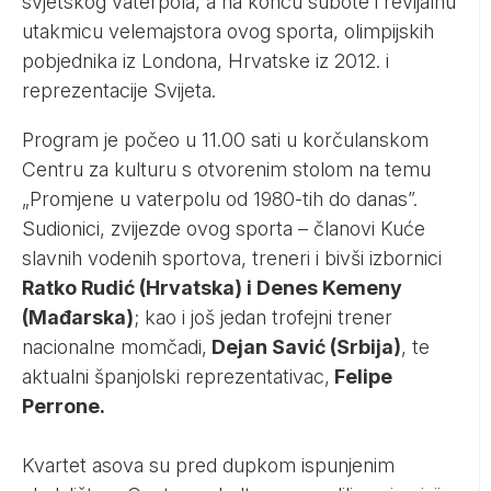
svjetskog vaterpola, a na koncu subote i revijalnu
utakmicu velemajstora ovog sporta, olimpijskih
pobjednika iz Londona, Hrvatske iz 2012. i
reprezentacije Svijeta.
Program je počeo u 11.00 sati u korčulanskom
Centru za kulturu s otvorenim stolom na temu
„Promjene u vaterpolu od 1980-tih do danas”.
Sudionici, zvijezde ovog sporta – članovi Kuće
slavnih vodenih sportova, treneri i bivši izbornici
Ratko Rudić (Hrvatska) i Denes Kemeny
(Mađarska)
; kao i još jedan trofejni trener
nacionalne momčadi,
Dejan Savić (Srbija)
, te
aktualni španjolski reprezentativac,
Felipe
Perrone.
Kvartet asova su pred dupkom ispunjenim