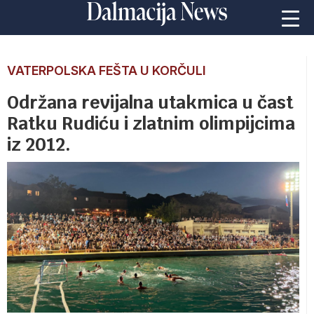
VATERPOLSKA FEŠTA U KORČULI
Održana revijalna utakmica u čast
Ratku Rudiću i zlatnim olimpijcima
iz 2012.