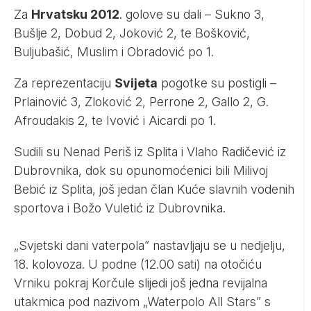
Za
Hrvatsku 2012
. golove su dali – Sukno 3,
Bušlje 2, Dobud 2, Joković 2, te Bošković,
Buljubašić, Muslim i Obradović po 1.
Za reprezentaciju
Svijeta
pogotke su postigli –
Prlainović 3, Zloković 2, Perrone 2, Gallo 2, G.
Afroudakis 2, te Ivović i Aicardi po 1.
Sudili su Nenad Periš iz Splita i Vlaho Radičević iz
Dubrovnika, dok su opunomoćenici bili Milivoj
Bebić iz Splita, još jedan član Kuće slavnih vodenih
sportova i Božo Vuletić iz Dubrovnika.
„Svjetski dani vaterpola” nastavljaju se u nedjelju,
18. kolovoza. U podne (12.00 sati) na otočiću
Vrniku pokraj Korčule slijedi još jedna revijalna
utakmica pod nazivom „Waterpolo All Stars” s