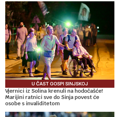
U ČAST GOSPI SINJSKOJ
Vjernici iz Solina krenuli na hodočašće!
Marijini ratnici sve do Sinja povest će
osobe s invaliditetom