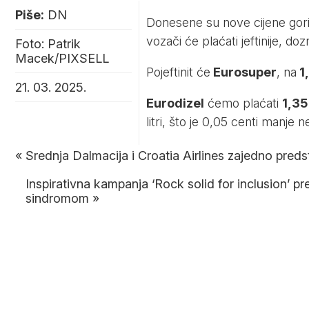
Piše:
DN
Donesene su nove cijene goriva
vozači će plaćati jeftinije, do
Foto: Patrik
Macek/PIXSELL
Pojeftinit će
Eurosuper
, na
1
21. 03. 2025.
Eurodizel
ćemo plaćati
1,3
litri, što je 0,05 centi manje 
«
Srednja Dalmacija i Croatia Airlines zajedno preds
Inspirativna kampanja ‘Rock solid for inclusion’ 
sindromom
»