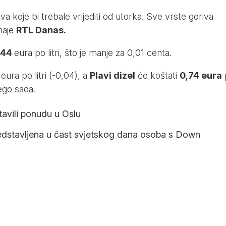
 koje bi trebale vrijediti od utorka. Sve vrste goriva
znaje
RTL Danas.
,44
eura po litri, što je manje za 0,01 centa.
5
eura po litri (-0,04), a
Plavi dizel
će koštati
0,74 eura
nego sada.
tavili ponudu u Oslu
predstavljena u čast svjetskog dana osoba s Down