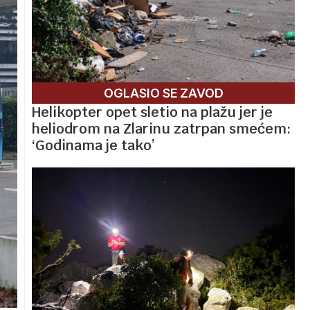
OGLASIO SE ZAVOD
Helikopter opet sletio na plažu jer je
heliodrom na Zlarinu zatrpan smećem:
‘Godinama je tako’