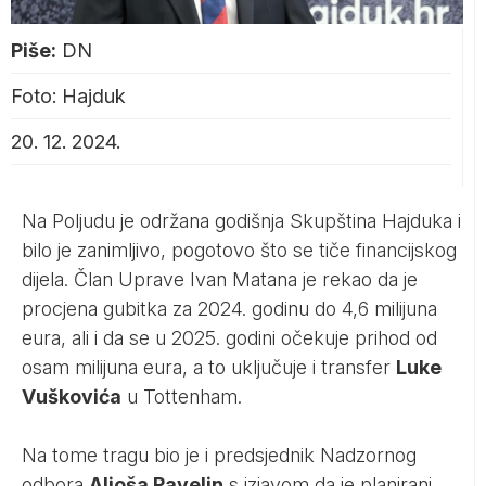
Piše:
DN
Foto: Hajduk
20. 12. 2024.
Na Poljudu je održana godišnja Skupština Hajduka i
bilo je zanimljivo, pogotovo što se tiče financijskog
dijela. Član Uprave Ivan Matana je rekao da je
procjena gubitka za 2024. godinu do 4,6 milijuna
eura, ali i da se u 2025. godini očekuje prihod od
osam milijuna eura, a to uključuje i transfer
Luke
Vuškovića
u Tottenham.
Na tome tragu bio je i predsjednik Nadzornog
odbora
Aljoša Pavelin
s izjavom da je planirani