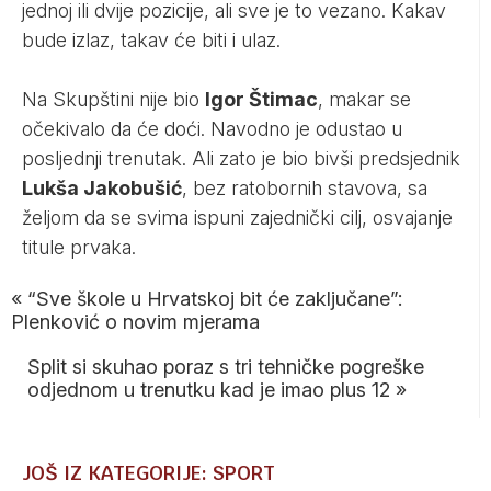
jednoj ili dvije pozicije, ali sve je to vezano. Kakav
bude izlaz, takav će biti i ulaz.
Na Skupštini nije bio
Igor Štimac
, makar se
očekivalo da će doći. Navodno je odustao u
posljednji trenutak. Ali zato je bio bivši predsjednik
Lukša Jakobušić
, bez ratobornih stavova, sa
željom da se svima ispuni zajednički cilj, osvajanje
titule prvaka.
«
“Sve škole u Hrvatskoj bit će zaključane”:
Plenković o novim mjerama
Split si skuhao poraz s tri tehničke pogreške
odjednom u trenutku kad je imao plus 12
»
JOŠ IZ KATEGORIJE: SPORT