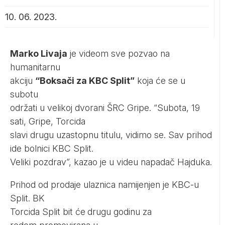
10. 06. 2023.
Marko Livaja
je videom sve pozvao na
humanitarnu
akciju
“Boksači za KBC Split”
koja će se u
subotu
održati u velikoj dvorani ŠRC Gripe. “Subota, 19
sati, Gripe, Torcida
slavi drugu uzastopnu titulu, vidimo se. Sav prihod
ide bolnici KBC Split.
Veliki pozdrav”, kazao je u
vide
u napadač Hajduka.
Prihod od prodaje ulaznica namijenjen je KBC-u
Split. BK
Torcida Split bit će
drugu godinu za