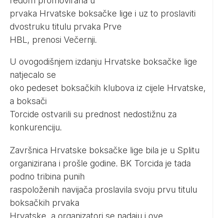
redom promovirana u
prvaka Hrvatske boksačke lige i uz to proslaviti
dvostruku titulu prvaka Prve
HBL, prenosi
Večernji
.
U ovogodišnjem izdanju Hrvatske boksačke lige
natjecalo se
oko
pedeset boksačkih klubova iz cijele Hrvatske,
a boksači
Torcide ostvarili su prednost nedostižnu za
konkurenciju.
Završnica Hrvatske boksačke lige bila je u Splitu
organizirana i prošle godine. BK Torcida je tada
podno tribina punih
raspoloženih navijača proslavila svoju prvu titulu
boksačkih prvaka
Hrvatske, a organizatori se nadaju i ove