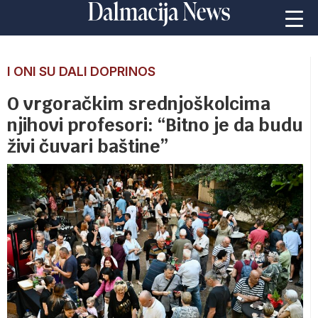
I ONI SU DALI DOPRINOS
O vrgoračkim srednjoškolcima
njihovi profesori: “Bitno je da budu
živi čuvari baštine”