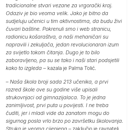
tradicionalne stvari vezane za vrgorački kraj.
Odaziv je bio veoma velik. Jako je bitno da
sudjeluju učenici u tim aktivnostima, da budu živi
čuvari baštine. Pokrenuli smo i web stranicu,
radionicu košaraštva, a naši mehaničari su
napravili i zekuljača, jedan revolucionaran izum
za svijetlo tokom čitanja. Dugo je to bilo
zaboravljeno, pa su se tako i naši stari podsjetili
kako to izgleda
– kazala je Palma Tolić.
– Naša škola broji sada 213 učenika, a prvi
razred škole ove su godine više upisali
strukovnjaci od gimnazijalaca. To je jedna
zanimljivost, prvi puta u povijesti. I ne treba
čuditi, jer i mladi vide da zanatom mogu do
sigurnog posla vrlo brzo po završetku školovanja.
Struka je veoma cijenjena
– zaključio je ravnatelj