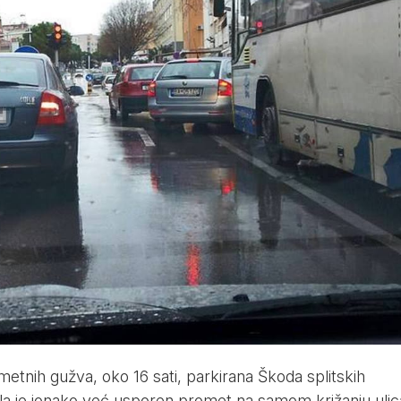
etnih gužva, oko 16 sati, parkirana Škoda splitskih
la je ionako već usporen promet na samom križanju ulic