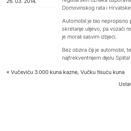
26. 03. 2014.
Domovinskog rata i Hrvatske 
Automobil je bio nepropisno p
skretanje ulijevo, pa vozači ni
je morali sasvim izbjeći.
Bez obzira čiji je automobil,
najfrekventnijem dijelu Splita!
«
Vučeviću 3.000 kuna kazne, Vučku tisuću kuna
Ustav