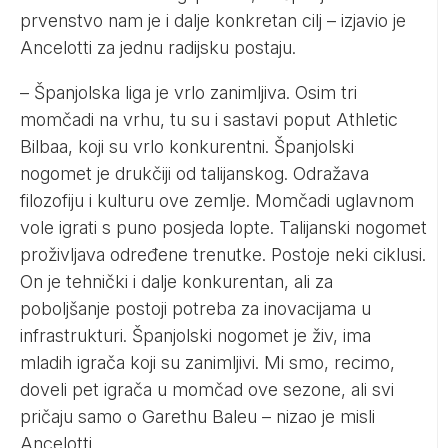
prvenstvo nam je i dalje konkretan cilj – izjavio je
Ancelotti za jednu radijsku postaju.
– Španjolska liga je vrlo zanimljiva. Osim tri
momčadi na vrhu, tu su i sastavi poput Athletic
Bilbaa, koji su vrlo konkurentni. Španjolski
nogomet je drukčiji od talijanskog. Odražava
filozofiju i kulturu ove zemlje. Momčadi uglavnom
vole igrati s puno posjeda lopte. Talijanski nogomet
proživljava određene trenutke. Postoje neki ciklusi.
On je tehnički i dalje konkurentan, ali za
poboljšanje postoji potreba za inovacijama u
infrastrukturi. Španjolski nogomet je živ, ima
mladih igrača koji su zanimljivi. Mi smo, recimo,
doveli pet igrača u momčad ove sezone, ali svi
pričaju samo o Garethu Baleu – nizao je misli
Ancelotti.