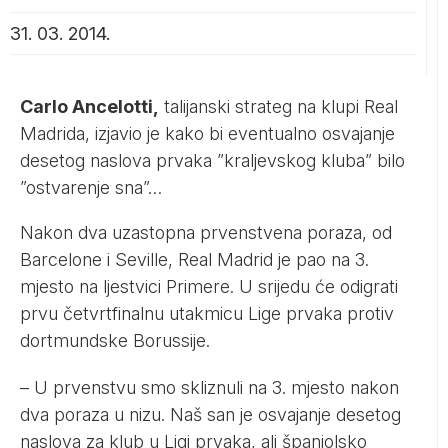
31. 03. 2014.
Carlo Ancelotti,
talijanski strateg na klupi Real
Madrida, izjavio je kako bi eventualno osvajanje
desetog naslova prvaka ”kraljevskog kluba” bilo
”ostvarenje sna”…
Nakon dva uzastopna prvenstvena poraza, od
Barcelone i Seville, Real Madrid je pao na 3.
mjesto na ljestvici Primere. U srijedu će odigrati
prvu četvrtfinalnu utakmicu Lige prvaka protiv
dortmundske Borussije.
– U prvenstvu smo skliznuli na 3. mjesto nakon
dva poraza u nizu. Naš san je osvajanje desetog
naslova za klub u Ligi prvaka, ali španjolsko