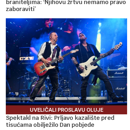
braniteljima: ‘Njihovu žrtvu nemamo pravo
zaboraviti’
UVELIČALI PROSLAVU OLUJE
Spektakl na Rivi: Prljavo kazalište pred
tisućama obilježilo Dan pobjede