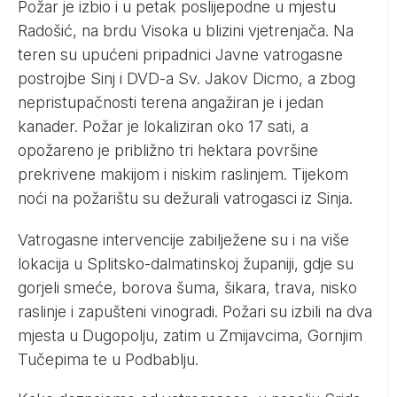
Požar je izbio i u petak poslijepodne u mjestu
Radošić, na brdu Visoka u blizini vjetrenjača. Na
teren su upućeni pripadnici Javne vatrogasne
postrojbe Sinj i DVD-a Sv. Jakov Dicmo, a zbog
nepristupačnosti terena angažiran je i jedan
kanader. Požar je lokaliziran oko 17 sati, a
opožareno je približno tri hektara površine
prekrivene makijom i niskim raslinjem. Tijekom
noći na požarištu su dežurali vatrogasci iz Sinja.
Vatrogasne intervencije zabilježene su i na više
lokacija u Splitsko-dalmatinskoj županiji, gdje su
gorjeli smeće, borova šuma, šikara, trava, nisko
raslinje i zapušteni vinogradi. Požari su izbili na dva
mjesta u Dugopolju, zatim u Zmijavcima, Gornjim
Tučepima te u Podbablju.