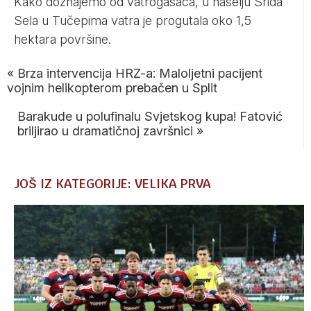
Kako doznajemo od vatrogasaca, u naselju Srida
Sela u Tučepima vatra je progutala oko 1,5
hektara površine.
«
Brza intervencija HRZ-a: Maloljetni pacijent
vojnim helikopterom prebačen u Split
Barakude u polufinalu Svjetskog kupa! Fatović
briljirao u dramatičnoj završnici
»
JOŠ IZ KATEGORIJE: VELIKA PRVA