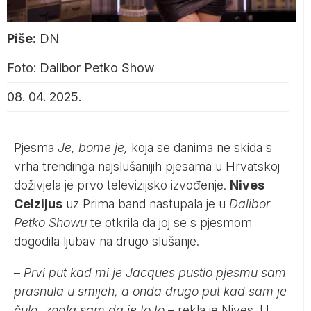
Piše:
DN
Foto: Dalibor Petko Show
08. 04. 2025.
Pjesma
Je, bome je,
koja se danima ne skida s
vrha trendinga najslušanijih pjesama u Hrvatskoj
doživjela je prvo televizijsko izvođenje.
Nives
Celzijus
uz Prima band nastupala je u
Dalibor
Petko Showu
te otkrila da joj se s pjesmom
dogodila ljubav na drugo slušanje.
–
Prvi put kad mi je Jacques pustio pjesmu sam
prasnula u smijeh, a onda drugo put kad sam je
čula, znala sam da je to to
– rekla je Nives. U