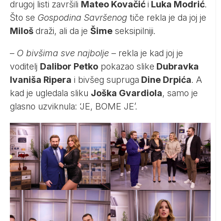
drugoj listi završili
Mateo Kovačić
i
Luka Modrić
.
Što se
Gospodina Savršenog
tiče rekla je da joj je
Miloš
draži, ali da je
Šime
seksipilniji.
–
O bivšima sve najbolje
– rekla je kad joj je
voditelj
Dalibor Petko
pokazao slike
Dubravka
Ivaniša Ripera
i bivšeg supruga
Dine Drpića
. A
kad je ugledala sliku
Joška Gvardiola
, samo je
glasno uzviknula: ‘JE, BOME JE’.