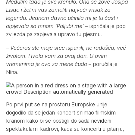
Međutim tada je sve krenulo. Ona se zove Josipa
Lisac i želim vas zamoliti najveći vrisak za
legendu. Jednom davno učinila mi je tu čast i
otpjevala sa mnom ‘Poljubi me’
– ispričala je pop
zvijezda pa zapjevala upravo tu pjesmu.
–
Večeras ste moje srce ispunili, ne radošću, već
životom. Hvala vam za ovaj dan. U ovim
vremenima je ovo za mene čudo
– poručila je
Nina.
Po prvi put se na prostoru Europske unije
dogodilo da se jedan koncert snimao filmskim
kranom kako bi se postigli do sada neviđeni
spektakularni kadrovi, kada su koncerti u pitanju,