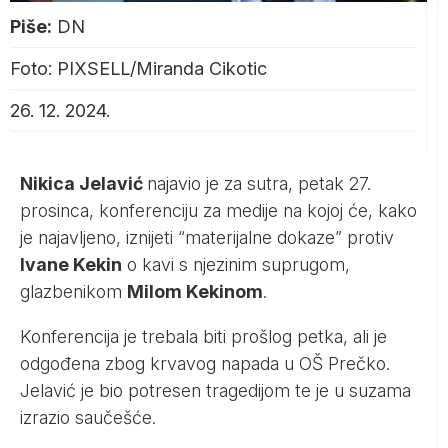
Piše:
DN
Foto: PIXSELL/Miranda Cikotic
26. 12. 2024.
Nikica Jelavić
najavio je za sutra, petak 27.
prosinca, konferenciju za medije na kojoj će, kako
je najavljeno, iznijeti “materijalne dokaze” protiv
Ivane Kekin
o kavi s njezinim suprugom,
glazbenikom
Milom Kekinom
.
Konferencija je trebala biti prošlog petka, ali je
odgođena zbog krvavog napada u OŠ Prečko.
Jelavić je bio potresen tragedijom te je u suzama
izrazio saučešće.