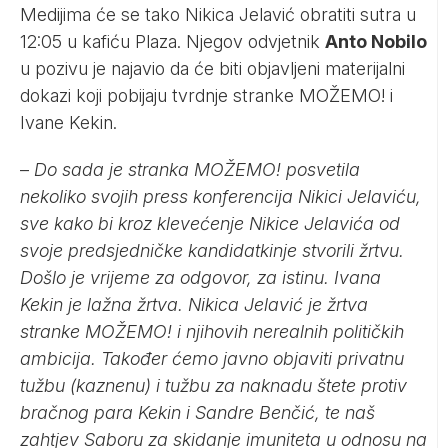
Medijima će se tako Nikica Jelavić obratiti sutra u
12:05 u kafiću Plaza. Njegov odvjetnik
Anto Nobilo
u pozivu je najavio da će biti objavljeni materijalni
dokazi koji pobijaju tvrdnje stranke MOŽEMO! i
Ivane Kekin.
–
Do sada je stranka MOŽEMO! posvetila
nekoliko svojih press konferencija Nikici Jelaviću,
sve kako bi kroz klevećenje Nikice Jelavića od
svoje predsjedničke kandidatkinje stvorili žrtvu.
Došlo je vrijeme za odgovor, za istinu. Ivana
Kekin je lažna žrtva. Nikica Jelavić je žrtva
stranke MOŽEMO! i njihovih nerealnih političkih
ambicija. Također ćemo javno objaviti privatnu
tužbu (kaznenu) i tužbu za naknadu štete protiv
bračnog para Kekin i Sandre Benčić, te naš
zahtjev Saboru za skidanje imuniteta u odnosu na