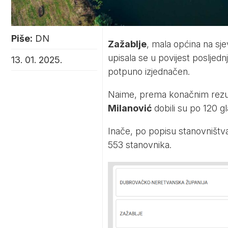
Piše:
DN
Zažablje
, mala općina na sj
upisala se u povijest posljednj
13. 01. 2025.
potpuno izjednačen.
Naime, prema konačnim rezult
Milanović
dobili su po 120 g
Inače, po popisu stanovništva
553 stanovnika.