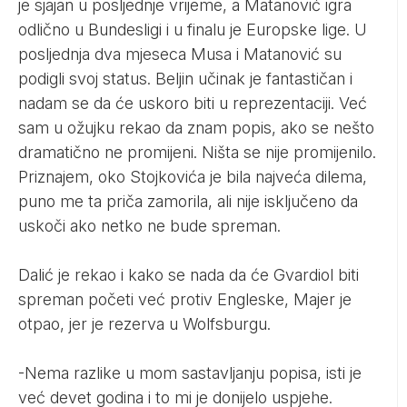
je sjajan u posljednje vrijeme, a Matanović igra
odlično u Bundesligi i u finalu je Europske lige. U
posljednja dva mjeseca Musa i Matanović su
podigli svoj status. Beljin učinak je fantastičan i
nadam se da će uskoro biti u reprezentaciji. Već
sam u ožujku rekao da znam popis, ako se nešto
dramatično ne promijeni. Ništa se nije promijenilo.
Priznajem, oko Stojkovića je bila najveća dilema,
puno me ta priča zamorila, ali nije isključeno da
uskoči ako netko ne bude spreman.
Dalić je rekao i kako se nada da će Gvardiol biti
spreman početi već protiv Engleske, Majer je
otpao, jer je rezerva u Wolfsburgu.
-Nema razlike u mom sastavljanju popisa, isti je
već devet godina i to mi je donijelo uspjehe.