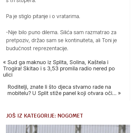
s tri stopera.
Pa je stiglo pitanje i o vratarima.
-Nije bilo puno dilema. Silića sam razmatrao za
pretpoziv, držao sam se kontinuiteta, ali Toni je
budućnost reprezentacije.
«
Sud ga maknuo iz Splita, Solina, Kaštela i
Trogira! Skitao i s 3,53 promila radio nered po
ulici
Roditelji, znate li što djeca stvarno rade na
mobitelu? U Split stiže panel koji otvara oči…
»
JOŠ IZ KATEGORIJE: NOGOMET