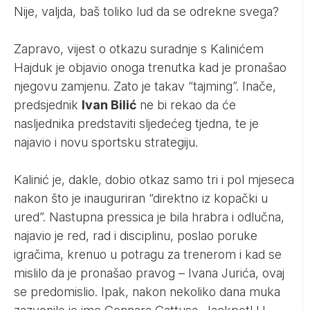
Nije, valjda, baš toliko lud da se odrekne svega?
Zapravo, vijest o otkazu suradnje s Kalinićem
Hajduk je objavio onoga trenutka kad je pronašao
njegovu zamjenu. Zato je takav “tajming”. Inače,
predsjednik
Ivan Bilić
ne bi rekao da će
nasljednika predstaviti sljedećeg tjedna, te je
najavio i novu sportsku strategiju.
Kalinić je, dakle, dobio otkaz samo tri i pol mjeseca
nakon što je inauguriran “direktno iz kopački u
ured”. Nastupna pressica je bila hrabra i odlučna,
najavio je red, rad i disciplinu, poslao poruke
igračima, krenuo u potragu za trenerom i kad se
mislilo da je pronašao pravog – Ivana Jurića, ovaj
se predomislio. Ipak, nakon nekoliko dana muka