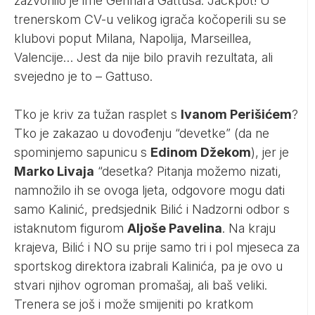
zazvonilo je ime Gennara Gattusa. Jackpot! U
trenerskom CV-u velikog igrača kočoperili su se
klubovi poput Milana, Napolija, Marseillea,
Valencije… Jest da nije bilo pravih rezultata, ali
svejedno je to – Gattuso.
Tko je kriv za tužan rasplet s
Ivanom Perišićem
?
Tko je zakazao u dovođenju “devetke” (da ne
spominjemo sapunicu s
Edinom Džekom
), jer je
Marko Livaja
“desetka? Pitanja možemo nizati,
namnožilo ih se ovoga ljeta, odgovore mogu dati
samo Kalinić, predsjednik Bilić i Nadzorni odbor s
istaknutom figurom
Aljoše Pavelina
. Na kraju
krajeva, Bilić i NO su prije samo tri i pol mjeseca za
sportskog direktora izabrali Kalinića, pa je ovo u
stvari njihov ogroman promašaj, ali baš veliki.
Trenera se još i može smijeniti po kratkom