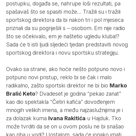
postupku, događa se, nahrupe loši rezultati, pa
spašavaš što se spasiti može… Tražili su i tražili
sportskog direktora da bi nakon tri i pol mjeseca
priznali da su pogriješili s – osobom. Em nije radio
što se očekivalo, em je naštetio ugledu kluba!?
Sada će ti isti ljudi sljedeći tjedan predstaviti novog
sportskog direktora i novu sportsku strategiju.
Ovako sa strane, ako hoće nešto potpuno novo i
potpuno novi pristup, reklo bi se čak i malo
radikalno, zašto sportski direktor ne bi bio
Marko
Bralić Keto
? Dvadeset je godina “pekao zanat”
kao dio spektakla “Četiri kafića” dovođenjem
mnogih velikih imena, a među najzaslužnijima je i
za dolazak kuma
Ivana Rakitića
u Hajduk. Tko
može tvrditi da se on u ovom poslu ne bi snašao
kao riba u vodi? Uostalom, sada će ionako imati