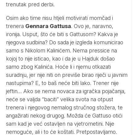
trenutak pred derbi.
Osim ako time nisu htjeli motivirati momčad i
trenera
Gennara Gattusa
. Ovo je, naravno,
ironija. Usput, što će biti s Gattusom? Kakva je
njegova sudbina? Do sada je izgleda komunicirao
samo s Nikolom Kalinićem. Nema pressice na
kojoj to nije isticao, kao i da je u Hajduk došao
samo zbog Kalinića. Hoće li i njemu otkazati
suradnju, jer nije niti on previše birao riječi u javnim
nastupima? E, to baš neće biti lako. Trener nije
jeftin… Ako se nema novaca za igračka pojačanja,
neće se valjda “baciti” velika svota na otpust
trenera i njegovog nemalog stručnog stožera, te
angažirati nekog drugog. Možda će Gattuso otići
sam kad je već ostavljen na vjetrometini. Nije
nemoguće, ali i to će koštati. Pretpostavljamo.