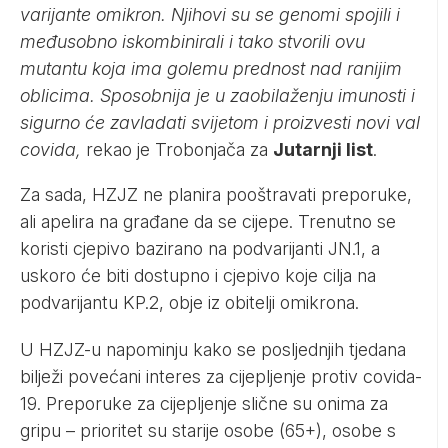
varijante omikron. Njihovi su se genomi spojili i
međusobno iskombinirali i tako stvorili ovu
mutantu koja ima golemu prednost nad ranijim
oblicima. Sposobnija je u zaobilaženju imunosti i
sigurno će zavladati svijetom i proizvesti novi val
covida,
rekao je Trobonjača za
Jutarnji list
.
Za sada, HZJZ ne planira pooštravati preporuke,
ali apelira na građane da se cijepe. Trenutno se
koristi cjepivo bazirano na podvarijanti JN.1, a
uskoro će biti dostupno i cjepivo koje cilja na
podvarijantu KP.2, obje iz obitelji omikrona.
U HZJZ-u napominju kako se posljednjih tjedana
bilježi povećani interes za cijepljenje protiv covida-
19. Preporuke za cijepljenje slične su onima za
gripu – prioritet su starije osobe (65+), osobe s