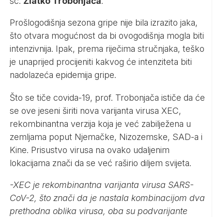
sc.
Zlatko Trobonjača
.
Prošlogodišnja sezona gripe nije bila izrazito jaka,
što otvara mogućnost da bi ovogodišnja mogla biti
intenzivnija. Ipak, prema riječima stručnjaka, teško
je unaprijed procijeniti kakvog će intenziteta biti
nadolazeća epidemija gripe.
Što se tiče covida-19, prof. Trobonjača ističe da će
se ove jeseni širiti nova varijanta virusa XEC,
rekombinantna verzija koja je već zabilježena u
zemljama poput Njemačke, Nizozemske, SAD-a i
Kine. Prisustvo virusa na ovako udaljenim
lokacijama znači da se već raširio diljem svijeta.
-XEC je rekombinantna varijanta virusa SARS-
CoV-2, što znači da je nastala kombinacijom dva
prethodna oblika virusa, oba su podvarijante